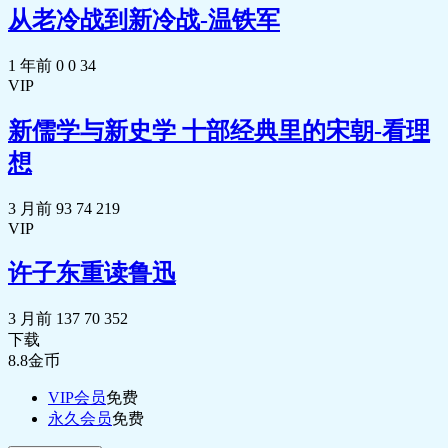
从老冷战到新冷战-温铁军
1 年前
0
0
34
VIP
新儒学与新史学 十部经典里的宋朝-看理
想
3 月前
93
74
219
VIP
许子东重读鲁迅
3 月前
137
70
352
下载
8.8
金币
VIP会员
免费
永久会员
免费