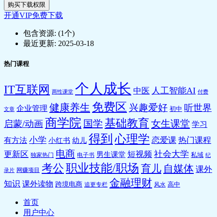
购买下载权限
开通VIP免费下载
包含资源:
(1个)
最近更新:
2025-03-18
热门课程
个人成长
IT互联网
人工智能AI
中医
两性课堂
付费
免费区
健康养生
兴趣爱好
听世界
企业管理
初中
文章
商学院
基础教育
国学
女生课堂
启蒙/动画
学习
得到
心理学
小学
恋爱课
热门课程
有方法
小红书
幼儿
电商
社会大学
更新区
短视频
男生课堂
私域
独家热门
电子书
纪
职业技能/职场
考公
育儿
自媒体
课外
网赚项目
录片
金融理财
知识
课外读物
跨境电商
高中
追更专栏
风水
首页
用户中心