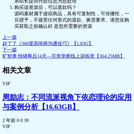
系站长提供付款信息为您处理
购买该资源后，可以退款吗？
源码素材属于虚拟商品，具有可复制性，可传播性，一
旦授予，不接受任何形式的退款、换货要求。请您在购
买获取之前确认好 是您所需要的资源
上一篇
赵了了《360度高情商沟通技巧》【1.03G】
下一篇
旷智勇 情绪释压14天—完形觉察线上训练营【364.25MB】
相关文章
VIP
周励志：不同流派视角下依恋理论的应用
与案例分析【16.63GB】
2 年前
0
0
39
VIP