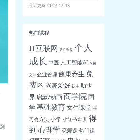
最近更新:
2024-12-13
热门课程
个人
IT互联网
两性课堂
成长
人工智能AI
中医
付费
免
健康养生
企业管理
文章
费区
兴趣爱好
听世
初中
作
商学院
界
启蒙/动画
国
基础教育
女生课堂
学
学
得
小学
习有方法
小红书
幼儿
触到
到
心理学
恋爱课
热门课
电商