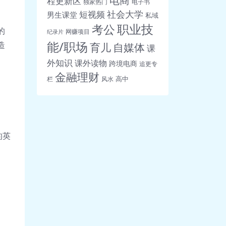
程更新区
独家热门
电子书
社会大学
短视频
男生课堂
私域
职业技
考公
的
网赚项目
纪录片
能/职场
造
育儿
自媒体
课
外知识
课外读物
跨境电商
追更专
金融理财
高中
栏
风水
的英