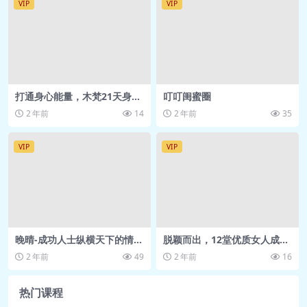
VIP
VIP
打通身心能量，木梵21天身体
叮叮闺蜜圈
绽放重塑班02期
2 年前
14
2 年前
35
VIP
VIP
晚晴-成功人士纵横天下的情商
脱颖而出，12堂优质女人成长
秘术
课
2 年前
49
2 年前
16
热门课程