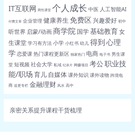
个人成长
IT互联网
人工智能AI
中医
两性课堂
免费区
健康养生
兴趣爱好
企业管理
初中
付费文章
商学院
基础教育
女
听世界
启蒙/动画
国学
得到
心理
生课堂
小学
学习有方法
小红书
幼儿
学
电商
恋爱课
热门课程更新区
男生课
独家热门
电子书
职业技
考公
社会大学
短视频
堂
私域
网赚项目
纪录片
能/职场
育儿
自媒体
课外知识
课外读物
跨境电
金融理财
商
高中
追更专栏
风水
亲密关系提升课程干货梳理