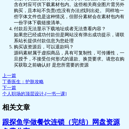
所.mp3
含在对应可供下载素材包内。这些相关商业图片需另外
🎵 36.知识和见识，是两回事.mp3
购买，且本站不负责(也没有办法)找到出处。 同样地一
📄 37.不走捷径，就是最大的捷径.MP3
些字体文件也是这种情况，但部分素材会在素材包内有
🎵 38.不局限自己.mp3
一份字体下载链接清单。
🎵 39.何时该杀生成仁，何时该委曲求
付款后无法显示下载地址或者无法查看内容？
全.mp3
如果您已经成功付款但是网站没有弹出成功提示，请联
🎵 40.高者蔽于见闻；卑者昏于嗜欲.mp3
系站长提供付款信息为您处理
📄 41.你若强大，世上就没有规则；你若不
购买该资源后，可以退款吗？
强，处处都是规则.MP3
源码素材属于虚拟商品，具有可复制性，可传播性，一
🎵 42.不做道德攻击，因为这都是弱者的表
旦授予，不接受任何形式的退款、换货要求。请您在购
现.mp3
买获取之前确认好 是您所需要的资源
上一篇
丁香医生：护肤攻略
下一篇
个人职场的顶层设计-[一书一课]
相关文章
跟探鱼学做餐饮连锁（完结）网盘资源