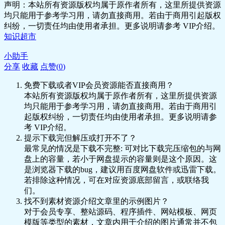
🎵 15.只顾眼前利益，才是大赢家.mp3
声明：本站所有资源版权均属于原作者所有，这里所提供资源
🎵 16.什么是工匠精神.mp3
均只能用于参考学习用，请勿直接商用。若由于商用引起版权
🎵 17.对镜应感，就是致良知.mp3
纠纷，一切责任均由使用者承担。更多说明请参考 VIP介绍。
🎵 18.离不近人情的人远点，哪怕他对你恩
知识超市
重如山.mp3
🎵 19.榜样是最大的恶.mp3
小助手
🎵 20.真君子，必是不端不装.mp3
分享
收藏
点赞(
0
)
🎵 21.如何说服别人.mp3
免费下载或者VIP会员资源能否直接商用？
🎵 22.他人之恶，即我之天堂.mp3
本站所有资源版权均属于原作者所有，这里所提供资源
🎵 23.如何面对肉体痛苦.mp3
均只能用于参考学习用，请勿直接商用。若由于商用引
🎵 24.如何对付生气.mp3
起版权纠纷，一切责任均由使用者承担。更多说明请参
🎵 25.最好的后悔药就是立即改正.mp3
考 VIP介绍。
🎵 26.最笨的人，总指责他人.mp3
提示下载完但解压或打开不了？
🎵 27.感谢在最好的时光里遇见的人渣.mp3
最常见的情况是下载不完整: 可对比下载完压缩包的与网
🎵 28.感情流露太多，就是欲.mp3
盘上的容量，若小于网盘提示的容量则是这个原因。这
🎵 29.mp3
🎵 30.有一种修行，叫“养寇自重”.mp3
是浏览器下载的bug，建议用百度网盘软件或迅雷下载。
📄 31.人之大病痛：得失心.MP3
若排除这种情况，可在对应资源底部留言，或联络我
🎵 32.惟庸人无咎无誉.mp3
们。
🎵 33.你真有自知之明吗.mp3
找不到素材资源介绍文章里的示例图片？
🎵 34.别给事物贴标签.mp3
对于会员专享、整站源码、程序插件、网站模板、网页
🎵 35.生活和工作中才是最好的修行场
模版等类型的素材，文章内用于介绍的图片通常并不包