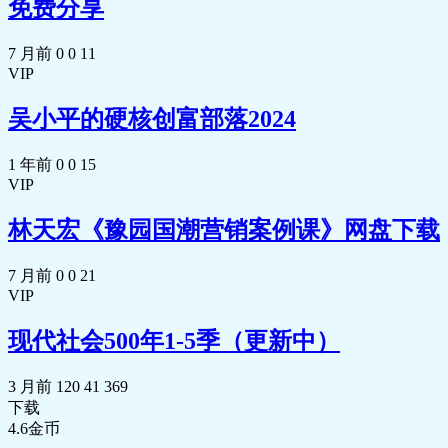
免费分享
7 月前
0
0
11
VIP
吴小平的硬核创富部落2024
1 年前
0
0
15
VIP
林天宏《豫园国潮营销案例课》网盘下载
7 月前
0
0
21
VIP
现代社会500年1-5季（更新中）
3 月前
120
41
369
下载
4.6
金币