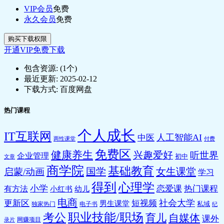
VIP会员
免费
永久会员
免费
购买下载权限
开通VIP免费下载
包含资源:
(1个)
最近更新:
2025-02-12
下载方式:
百度网盘
热门课程
个人成长
IT互联网
人工智能AI
中医
两性课堂
付费
免费区
健康养生
兴趣爱好
听世界
企业管理
初中
文章
商学院
基础教育
国学
女生课堂
启蒙/动画
学习
得到
心理学
小学
恋爱课
热门课程
有方法
小红书
幼儿
电商
社会大学
更新区
短视频
男生课堂
私域
独家热门
电子书
纪
职业技能/职场
考公
育儿
自媒体
课外
网赚项目
录片