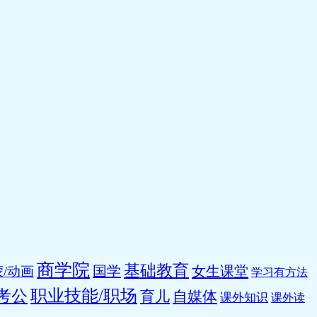
商学院
基础教育
国学
女生课堂
/动画
学习有方法
职业技能/职场
考公
育儿
自媒体
课外知识
课外读