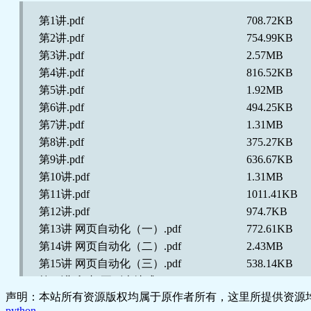
15–第二讲_15.赋值运算符.mp4
2.46MB
第1讲.pdf
708.72KB
16–第二讲_16.比较运算符.mp4
2.25MB
第2讲.pdf
754.99KB
17–第二讲_17.逻辑运算符.mp4
3.18MB
第3讲.pdf
2.57MB
18–第二讲_18.分支语句（上）.mp4
8.9MB
第4讲.pdf
816.52KB
19–第二讲_19.分支语句（下）.mp4
16.21MB
第5讲.pdf
1.92MB
第6讲.pdf
494.25KB
20–第三讲_20.for循环(上).mp4
7.07MB
第7讲.pdf
1.31MB
21–第三讲_21.for循环(下).mp4
14.42MB
第8讲.pdf
375.27KB
22–第三讲_22.列表（上）.mp4
7.52MB
第9讲.pdf
636.67KB
23–第三讲_23.列表（中）.mp4
11.3MB
第10讲.pdf
1.31MB
第11讲.pdf
1011.41KB
24–第三讲_24.列表（下）.mp4
14.21MB
第12讲.pdf
974.7KB
25–第三讲_25.字符串.mp4
4.43MB
第13讲 网页自动化（一）.pdf
772.61KB
26–第三讲_26.字符串格式化.mp4
14.1MB
第14讲 网页自动化（二）.pdf
2.43MB
27–第四讲_27.while循环.mp4
10.62MB
第15讲 网页自动化（三）.pdf
538.14KB
第16讲 爬虫-正则表达式.pdf
883.65KB
28–第四讲_28.水仙花数.mp4
12.48MB
声明：本站所有资源版权均属于原作者所有，这里所提供资源均
第17讲 爬虫（一）.pdf
806.4KB
29–第四讲_29.优化猜数字游戏.mp4
13.13MB
python