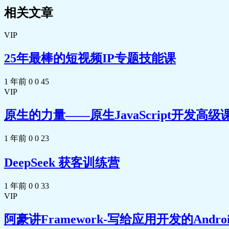
相关文章
44–第六讲_44.集合（下）.mp4
7.27MB
45–第六讲_45.类与对象（上）.mp4
16.69MB
VIP
46–第六讲_46.类与对象（中）.mp4
14.02MB
25年最棒的短视频IP专题技能课
47–第六讲_47.类与对象（下）.mp4
21.29MB
48–第七讲_48.模块和包.mp4
9.75MB
1 年前
0
0
45
VIP
49–第七讲_49.模块和包.mp4
6.31MB
原生的力量——原生JavaScript开发高级
1 年前
0
0
23
DeepSeek 获客训练营
1 年前
0
0
33
VIP
阿豪讲Framework-写给应用开发的Androi