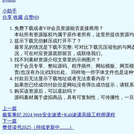
第18讲 爬虫（二）.pdf
1.32MB
30–第四讲_30.打印九九乘法表.mp4
14.59MB
第19讲 爬虫（三）.pdf
726.43KB
小助手
31–第四讲_31.循环嵌套.mp4
第20讲 游戏自动化（一）.pdf
2.04MB
13.66MB
分享
收藏
点赞(
0
)
第21讲 游戏自动化（二）.pdf
3.73MB
32–第五讲_32.break.mp4
10.64MB
免费下载或者VIP会员资源能否直接商用？
第22讲 游戏自动化（三）.pdf
438.37KB
本站所有资源版权均属于原作者所有，这里所提供资源均
33–第五讲_33.continue.mp4
11.32MB
第23讲 桌面软件自动化（一）.pdf
707.24KB
提示下载完但解压或打开不了？
34–第五讲_34.函数的优点和作用.mp4
7.92MB
第24讲 桌面软件自动化（二）.pdf
1.64MB
最常见的情况是下载不完整: 可对比下载完压缩包的与网
况，可在对应资源底部留言，或联络我们。
第二十五讲 窗口-点击-OpenCV.pdf
2.48MB
35–第五讲_35.函数定义小实战.mp4
6.66MB
找不到素材资源介绍文章里的示例图片？
第二十六讲 OpenCV.pdf
3.49MB
36–第五讲_36.参数和返回值.mp4
8.91MB
对于会员专享、整站源码、程序插件、网站模板、网页模
第二十七讲 OpenCV_消除算法.pdf
3.89MB
责(也没有办法)找到出处。 同样地一些字体文件也是这
37–第五讲_37.形参和实参.mp4
12.71MB
第二十八讲 消除方案.pdf
6.36MB
付款后无法显示下载地址或者无法查看内容？
38–第五讲_38.优化猜数字游戏.mp4
4.5MB
第二十九讲 图形界面-多线程-状态区分.pdf
2.06MB
如果您已经成功付款但是网站没有弹出成功提示，请联系
购买该资源后，可以退款吗？
39–第五讲_39.元组.mp4
11.38MB
源码素材属于虚拟商品，具有可复制性，可传播性，一旦
40–第六讲_40.字典（上）.mp4
5.49MB
上一篇
41–第六讲_41.字典（中）.mp4
7.65MB
极客事纪 2024 Web安全渗透+Kali渗逶高级工程师课程
下一篇
42–第六讲_42.字典（下）.mp4
6.71MB
樊登读书2025（持续更新中……）
43–第六讲_43.集合（上）.mp4
3.45MB