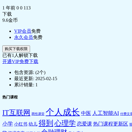
1 年前
0
0
113
下载
9.6
金币
VIP会员
免费
永久会员
免费
购买下载权限
已有
1
人解锁下载
开通VIP免费下载
包含资源:
(2个)
最近更新:
2025-02-15
累计销量:
1
热门课程
个人成长
IT互联网
人工智能AI
中医
两性课堂
付费文
得到
心理学
小学
恋爱课
热门课程更新区
小红书
幼儿