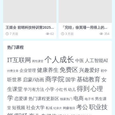
🎵 15 第十三课：如何让你的故事在头
条和百家，带来巨大收益.mp3
📄 15 第十三课：如何让你的故事在头
王煜全 前哨科技特训营2025
「完结」徐英瑾一用得上的哲
条和百家，带来巨大收益.pdf
（更新）
学
7 月前
62
3 月前
354
🎵 16 第十四课：学会拓展思维，让故
事情节更合理.mp3
热门课程
📄 16 第十四课：学会拓展思维，让故
个人成长
事情节更合理.pdf
IT互联网
人工智能AI
中医
两性课堂
🎵 17 第十五课：掌握这些投稿技巧和
免费区
健康养生
兴趣爱好
企业管理
初中
付费文章
平台资源，助你轻松变现.mp3
商学院
基础教育
女
听世界
启蒙/动画
国学
📄 17 第十五课：掌握这些投稿技巧和
平台资源，助你轻松变现.ts
得到
心理
生课堂
小学
学习有方法
小红书
幼儿
🎵 18 第十六课：优秀学员分享.mp3
学
电商
恋爱课
热门课程更新区
男生课
独家热门
电子书
📄 18 第十六课：优秀学员分享.pdf
职业技
考公
社会大学
短视频
堂
私域
网赚项目
纪录片