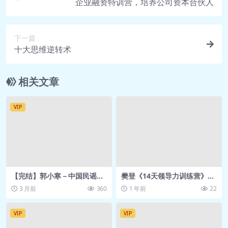
企业融资特训营，培养公司资本合伙人
人人都喜欢看.mp3
📄 11 第九课：情感倾诉故事这样写，
下一篇
人人都喜欢看.pdf
十大思维逆转术
🎵 12 第十课：写出符合市场需要的新
媒体连载故事，让你赚得盆满钵
相关文章
满.mp3
📄 12 第十课：写出符合市场需要的新
VIP
媒体连载故事，让你赚得盆满钵满.pdf
🎵 13 第十一课：这样写系列故事，让
你一直有故事可写.mp3
📄 13 第十一课：这样写系列故事，让
你一直有故事可写.pdf
【完结】郭小寒－中国民谣小
樊登《14天领导力训练营》：
史
打造高效团队管理者的实战课
🎵 14 第十二课：如何写真实的人物故
3 月前
360
1 年前
22
程
事、历史故事以及改编故事.mp3
📄 14 第十二课：如何写真实的人物故
VIP
VIP
事、历史故事以及改编故事.pdf