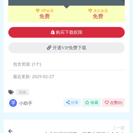
📄 06 第五课：巧妙运用反转，让你的
VIP会员
永久会员
免费
免费
故事更出彩.pdf
📄 07 作业要求.pdf
🎵 08 第六课：通过设置场景，让你的
购买下载权限
故事与众不同.mp3
开通VIP免费下载
📄 08 第六课：通过设置场景，让你的
故事与众不同.pdf
包含资源:
(1个)
🎵 09 第七课：场景化人物，让故事里
的人物更立体.mp3
最近更新:
2025-02-27
📄 09 第七课：场景化人物，让故事里
的人物更立体.pdf
写作
🎵 10 第八课：写好结尾，让你的故事
小助手
分享
收藏
点赞(
0
)
更好看.mp3
📄 10 第八课：写好结尾，让你的故事
更好看.pdf
上一篇
🎵 11 第九课：情感倾诉故事这样写，