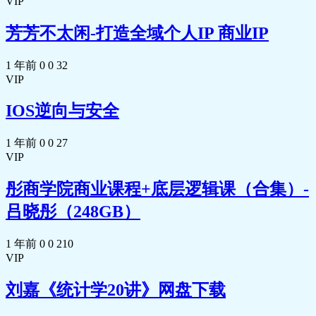
VIP
芳芳不太闲-打造全域个人IP 商业IP
1 年前
0
0
32
VIP
IOS逆向与安全
1 年前
0
0
27
VIP
彤商学院商业课程+底层逻辑课（合集）-
吕晓彤（248GB）
1 年前
0
0
210
VIP
刘嘉《统计学20讲》网盘下载