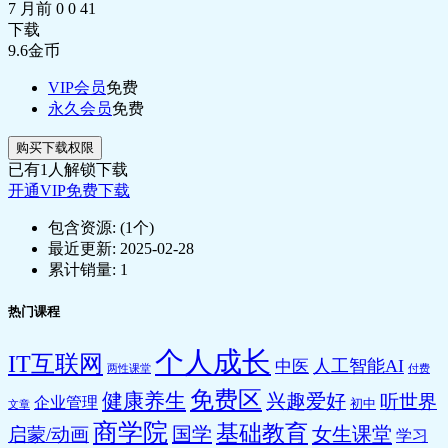
7 月前
0
0
41
下载
9.6
金币
VIP会员
免费
永久会员
免费
购买下载权限
已有
1
人解锁下载
开通VIP免费下载
包含资源:
(1个)
最近更新:
2025-02-28
累计销量:
1
热门课程
个人成长
IT互联网
人工智能AI
中医
两性课堂
付费
免费区
健康养生
兴趣爱好
听世界
企业管理
初中
文章
商学院
基础教育
国学
女生课堂
启蒙/动画
学习