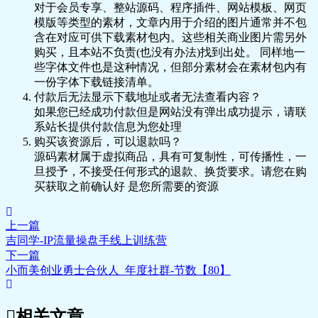
对于会员专享、整站源码、程序插件、网站模板、网页
_ev.mp4
🎥 14_4搜索排名规则—买家喜好度分析
模版等类型的素材，文章内用于介绍的图片通常并不包
_ev.mp4
含在对应可供下载素材包内。这些相关商业图片需另外
🎥 15_5搜索排名规则—千人千面逻辑
购买，且本站不负责(也没有办法)找到出处。 同样地一
_ev.mp4
些字体文件也是这种情况，但部分素材会在素材包内有
🎥 15_5搜索排名规则—千人千面逻辑
一份字体下载链接清单。
_ev.mp4
付款后无法显示下载地址或者无法查看内容？
🎥 16_6搜索排名规则—搜索引擎分级&橱窗
如果您已经成功付款但是网站没有弹出成功提示，请联
搜索加权_ev.mp4
系站长提供付款信息为您处理
🎥 16_6搜索排名规则—搜索引擎分级&橱窗
购买该资源后，可以退款吗？
搜索加权_ev.mp4
源码素材属于虚拟商品，具有可复制性，可传播性，一
🎥 17_7搜索排名规则—如何让更多产品有
旦授予，不接受任何形式的退款、换货要求。请您在购
曝光机会-_ev.mp4
买获取之前确认好 是您所需要的资源
🎥 17_7搜索排名规则—如何让更多产品有
曝光机会-_ev.mp4
🎥 18_8怎样提升店铺权重-_ev.mp4
上一篇
🎥 18_8怎样提升店铺权重-_ev.mp4
吉同学-IP流量操盘手线上训练营
🎥 19_9怎样提升单品权重-_ev.mp4
下一篇
🎥 20_10避坑！违规处罚规则_ev.mp4
小而美创业勇士合伙人_年度社群-节数【80】
🎥 21_1一个好的店铺规划你将收获什么-
_ev.mp4
🎥 22_2店铺定位怎样做-让询盘更多-质量更
相关文章