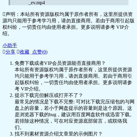
_ev.mp4
🎥 7_210个关键词构建成独立的运营系统
声明：本站所有资源版权均属于原作者所有，这里所提供资
_ev.mp4
🎥 8_3PC和APP首页介绍_ev.mp4
源均只能用于参考学习用，请勿直接商用。若由于商用引起版
🎥 8_3PC和APP首页介绍_ev.mp4
权纠纷，一切责任均由使用者承担。更多说明请参考 VIP介
🎥 9_4店铺SEO巧布局-让流量更精准
绍。
_ev.mp4
🎥 9_4店铺SEO巧布局-让流量更精准
小助手
_ev.mp4
分享
收藏
点赞(
0
)
🎥 10_学习这章节你将掌握平台规则-构建个
免费下载或者VIP会员资源能否直接商用？
人运营框架_ev.mp4
本站所有资源版权均属于原作者所有，这里所提供资源
🎥 10_学习这章节你将掌握平台规则-构建个
均只能用于参考学习用，请勿直接商用。若由于商用引
人运营框架_ev.mp4
起版权纠纷，一切责任均由使用者承担。更多说明请参
🎥 11_1搜索排名机制原则是什么-_ev.mp4
考 VIP介绍。
🎥 11_1搜索排名机制原则是什么-_ev.mp4
提示下载完但解压或打开不了？
🎥 12_2搜索排序机制整体框架_ev.mp4
最常见的情况是下载不完整: 可对比下载完压缩包的与网
🎥 12_2搜索排序机制整体框架_ev.mp4
盘上的容量，若小于网盘提示的容量则是这个原因。这
🎥 13_3搜索排名规则–店铺综合实力指标
是浏览器下载的bug，建议用百度网盘软件或迅雷下载。
（产品+店铺层级）_ev.mp4
若排除这种情况，可在对应资源底部留言，或联络我
🎥 13_3搜索排名规则–店铺综合实力指标
们。
（产品+店铺层级）_ev.mp4
找不到素材资源介绍文章里的示例图片？
🎥 14_4搜索排名规则—买家喜好度分析