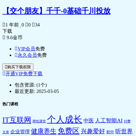
🎥 33_1为什么要选品-选对品有什么好处-
_ev.mp4
【交个朋友】千千-0基础千川投放
🎥 34_2短期打造爆品-必学这个选品思路-选
对产品_ev.mp4
🎥 35_3用这个简单方法选品-快速锁定市场
1 年前
0
0
34
新趋势产品_ev.mp4
下载
🎥 36_4通过涨幅关键词挖掘热销品类和款
9.6
金币
式_ev.mp4
VIP会员
免费
🎥 37_5学会借力！让别人花钱帮我们选品
永久会员
免费
_ev.mp4
🎥 38_6-实战案例：选品+选词+选国家+打
购买下载权限
造爆品_ev.mp4
开通VIP免费下载
🎥 39_1什么是关键词-怎样确定词根-关键词
覆盖率100%_ev.mp4
包含资源:
(1个)
🎥 40_2关键词分类分组法则（产品词+精准
最近更新:
2025-03-05
词+长尾词）_ev.mp4
🎥 41_33个标准选对关键词-流量更精准-推
热门课程
广更省钱_ev.mp4
🎥 42_4怎样才算真正的词品匹配-90%的运
个人成长
IT互联网
营没有真正掌握_ev.mp4
人工智能AI
中医
两性课堂
付费
🎥 43_5怎样收集关键词-又快又准又全面
免费区
健康养生
兴趣爱好
听世界
企业管理
（包含表格工具应用）_ev.mp4
初中
文章