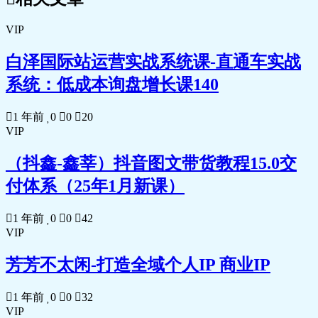
高_ev.mp4
🎥 23_3店铺选什么赛道更合理-平台4大流量
VIP
入口-决定店铺流量天花板_ev.mp4
🎥 24_4贸易型工厂型店铺怎样选主打产品
白泽国际站运营实战系统课-直通车实战
切入-5个实战路径_ev.mp4
系统：低成本询盘增长课140
🎥 25_5店铺目标国家怎么选更有潜力-选对
增量市场_ev.mp4
🎥 26_6产品卖给谁更容易成交-必学这个买
1 年前
0
0
20
家分析技巧_ev.mp4
VIP
🎥 27_7如何突出公司优势-提升询盘转化-快
速成交_ev.mp4
（抖鑫-鑫莘）抖音图文带货教程15.0交
🎥 28_8出口通VS金品店铺区别是什么-怎样
付体系（25年1月新课）
应用-_ev.mp4
🎥 29_9精细化产品线布局+直通车推广策略-
全面提升流量_ev.mp4
1 年前
0
0
42
🎥 30_10店铺规划怎么做-3个阶段快速实现
VIP
询盘目标_ev.mp4
🎥 31_11RTS店铺VS定制店铺如何差异化运
芳芳不太闲-打造全域个人IP 商业IP
营-询盘质量更高-询盘增长更快_ev.mp4
🎥 32_选对产品-店铺流量指数级增长
1 年前
0
0
32
_ev.mp4
VIP