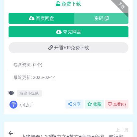
免费下载
下载
百度网盘
密码
夸克网盘
开通VIP免费下载
包含资源:
(2个)
最近更新:
2025-02-14
海底小纵队
小助手
分享
收藏
点赞(
0
)
上一篇
小猪佩奇1-10季(中文+英文+音频+台词、笔记游戏