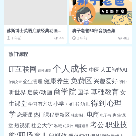
苏斯博士英语启蒙经典动画
狮子老爸50部音频合集
《万事通戴帽子的猫 The Cat
1 年前
44
2 年前
482
in the Hat Knows a Lot Ab
out That (1-3季) 》
热门课程
个人成长
IT互联网
人工智能AI
中医
两性课堂
免费区
健康养生
兴趣爱好
企业管理
初中
付费文章
商学院
基础教育
女
听世界
启蒙/动画
国学
得到
心理
生课堂
小学
学习有方法
小红书
幼儿
学
电商
恋爱课
热门课程更新区
男生课
独家热门
电子书
职业技
考公
社会大学
短视频
堂
私域
网赚项目
纪录片
能/职场
育儿
自媒体
课外知识