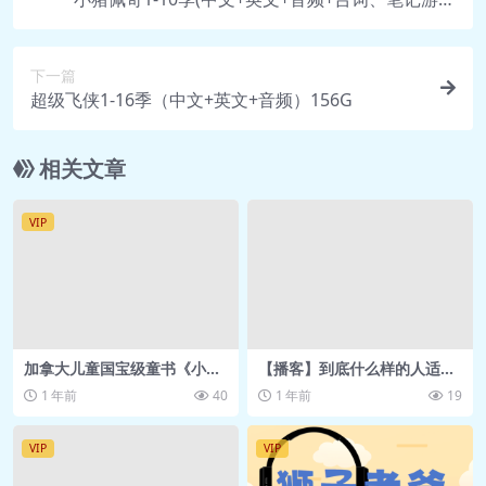
卡)255G
下一篇
超级飞侠1-16季（中文+英文+音频）156G
相关文章
VIP
加拿大儿童国宝级童书《小乌
【播客】到底什么样的人适合
龟富兰克林 Franklin the Tur
不上班创业【66分钟】
1 年前
40
1 年前
19
tle (电子书+音频+动画) 》
VIP
VIP