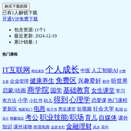
购买下载权限
已有
1
人解锁下载
开通VIP免费下载
包含资源:
(1个)
最近更新:
2024-12-19
累计销量:
1
热门课程
个人成长
IT互联网
人工智能AI
中医
两性课堂
付费
免费区
健康养生
兴趣爱好
听世界
企业管理
初中
文章
商学院
基础教育
国学
女生课堂
启蒙/动画
学习
得到
心理学
小学
恋爱课
热门课程
有方法
小红书
幼儿
电商
社会大学
更新区
短视频
男生课堂
私域
独家热门
电子书
纪
职业技能/职场
考公
育儿
自媒体
课外
网赚项目
录片
金融理财
知识
课外读物
跨境电商
高中
追更专栏
风水