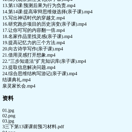
13.第13课:预测后果为行为负责.mp4
14.第14课:提高审辩思维做选择(亲子课).mp4
15.写出神话时代的穿越文.mp4
16.研究跑步项目的历史演变(亲子课).mp4
17.让你可写的内容翻一倍.mp4
18.名家作品里找灵感(亲子课).mp4
19.提高记忆力的三个方法.mp4
20.向古诗学写作(亲子课).mp4
21.借用灵感打开想象.mp4
22.”三步知道法”扩充知识库(亲子课).mp4
23.提取信息解决问题.mp4
24.综合思维结构写游记(亲子课).mp4
结课典礼.mp4
泉灵家长会.mp4
资料
01.jpg
02.png
03.jpg
3三下第13课课前预习材料.pdf