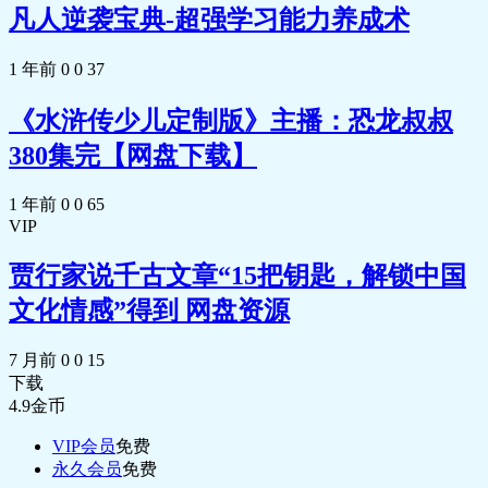
凡人逆袭宝典-超强学习能力养成术
1 年前
0
0
37
《水浒传少儿定制版》主播：恐龙叔叔
380集完【网盘下载】
1 年前
0
0
65
VIP
贾行家说千古文章“15把钥匙，解锁中国
文化情感”得到 网盘资源
7 月前
0
0
15
下载
4.9
金币
VIP会员
免费
永久会员
免费