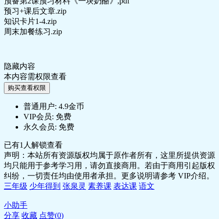
预备第2课预习材料《一块奶酪》,pdf
预习+课后文章.zip
知识卡片1-4.zip
周末加餐练习.zip
隐藏内容
本内容需权限查看
购买查看权限
普通用户:
4.9金币
VIP会员:
免费
永久会员:
免费
已有
1
人解锁查看
声明：本站所有资源版权均属于原作者所有，这里所提供资源
均只能用于参考学习用，请勿直接商用。若由于商用引起版权
纠纷，一切责任均由使用者承担。更多说明请参考 VIP介绍。
三年级
少年得到
张泉灵
素养课
表达课
语文
小助手
分享
收藏
点赞(
0
)