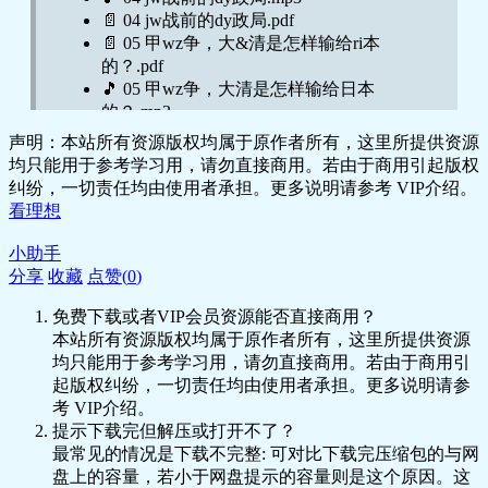
📄 04 jw战前的dy政局.pdf
📄 05 甲wz争，大&清是怎样输给ri本
的？.pdf
🎵 05 甲wz争，大清是怎样输给日本
的？.mp3
🎵 06 三国干涉与卧薪尝胆.mp3
声明：本站所有资源版权均属于原作者所有，这里所提供资源
📄 06 三国干涉与卧薪尝胆.pdf
均只能用于参考学习用，请勿直接商用。若由于商用引起版权
🎵 07 “爆发户”的战后经营.mp3
纠纷，一切责任均由使用者承担。更多说明请参考 VIP介绍。
📄 07 “爆发户”的战后经营.pdf
看理想
🎵 08 围绕朝鲜的日俄交涉.mp3
📄 08 围绕朝鲜的日俄交涉.pdf
小助手
🎵 09 满韩交换与日英同盟.mp3
分享
收藏
点赞(
0
)
📄 09 满韩交换与日英同盟.pdf
免费下载或者VIP会员资源能否直接商用？
🎵 10 日俄开战.mp3
本站所有资源版权均属于原作者所有，这里所提供资源
📄 10 日俄开战.pdf
均只能用于参考学习用，请勿直接商用。若由于商用引
🎵 11 第0次世界大战.mp3
起版权纠纷，一切责任均由使用者承担。更多说明请参
📄 11 第0次世界大战.pdf
考 VIP介绍。
🎵 13 日韩合并.mp3
提示下载完但解压或打开不了？
📄 13 日韩合并.pdf
最常见的情况是下载不完整: 可对比下载完压缩包的与网
🎵 14 落幕与开场.mp3
盘上的容量，若小于网盘提示的容量则是这个原因。这
📄 14 落幕与开场.pdf