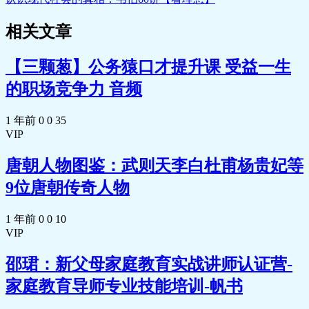
🎵 27.mp3
📄 27.pdf
相关文章
🎵 28 .mp3
📄 28 .pdf
📄 29..MP3
【三颗葱】公务猿口才提升课 受益一生
📄 29.pdf
🎵 30.mp3
的职场竞争力 音频
📄 30.pdf
🎵 31. .mp3
📄 31. .pdf
1 年前
0
0
35
🎵 32.mp3
VIP
📄 32.pdf
🎵 33.mp3
唐朝人物图鉴：武则天李白杜甫杨贵妃等
📄 33.pdf
🎵 34.mp3
9位唐朝传奇人物
📄 34.pdf
🎵 35.mp3
1 年前
0
0
10
📄 35.pdf
🎵 36.mp3
VIP
📄 36.pdf
🎵 37.mp3
邵珺：新父母家庭教育实战讲师认证营-
📄 37.pdf
🎵 38.mp3
家庭教育导师专业技能培训-帆书
📄 38.pdf
🎵 39 .mp3