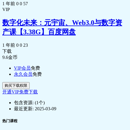
1 年前
0
0
57
📄 39 .pdf
🎵 40.mp3
VIP
📄 40.pdf
🎵 41.mp3
数字化未来：元宇宙、Web3.0与数字资
📄 41.pdf
🎵 42 .mp3
产课【3.38G】百度网盘
📄 42 .pdf
🎵 43 .mp3
1 年前
0
0
23
📄 43 .pdf
🎵 44 .mp3
下载
📄 44 .pdf
9.6
金币
🎵 45.mp3
📄 45.pdf
VIP会员
免费
🎵 46 转折.mp3
永久会员
免费
📄 46 转折.pdf
🎵 47 胜负已分.mp3
购买下载权限
📄 47 胜负已分.pdf
开通VIP免费下载
🎵 48.mp3
📄 48.pdf
包含资源:
(1个)
🎵 49.mp3
最近更新:
2025-03-09
📄 49.pdf
🎵 50 .mp3
热门课程
📄 50 .pdf