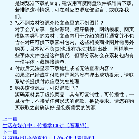
是浏览器下载的bug，建议用百度网盘软件或迅雷下载。
📄 15 .MP3
📄 15 .pdf
若排除这种情况，可在对应资源底部留言，或联络我
🎵 16 .mp3
们。
📄 16 .pdf
找不到素材资源介绍文章里的示例图片？
🎵 17. 关系的转折.mp3
对于会员专享、整站源码、程序插件、网站模板、网页
📄 17. 关系的转折.pdf
模版等类型的素材，文章内用于介绍的图片通常并不包
🎵 18. 出兵西伯利亚.mp3
含在对应可供下载素材包内。这些相关商业图片需另外
📄 18. 出兵西伯利亚.pdf
购买，且本站不负责(也没有办法)找到出处。 同样地一
📄 19. .MP3
些字体文件也是这种情况，但部分素材会在素材包内有
📄 19. .pdf
一份字体下载链接清单。
🎵 20. 原敬的梦想.mp3
付款后无法显示下载地址或者无法查看内容？
📄 20. 原敬的梦想.pdf
如果您已经成功付款但是网站没有弹出成功提示，请联
🎵 21.mp3
系站长提供付款信息为您处理
📄 21.pdf
🎵 22.mp3
购买该资源后，可以退款吗？
📄 22.pdf
源码素材属于虚拟商品，具有可复制性，可传播性，一
🎵 23 .mp3
旦授予，不接受任何形式的退款、换货要求。请您在购
📄 23 .pdf
买获取之前确认好 是您所需要的资源
📄 24.MP3
📄 24.pdf
上一篇
🎵 25.mp3
生活在媒介中：传播学100讲【看理想】
📄 25.pdf
🎵 26 .mp3
下一篇
📄 26 .pdf
认识现代社会的真相：韦伯60讲【看理想】