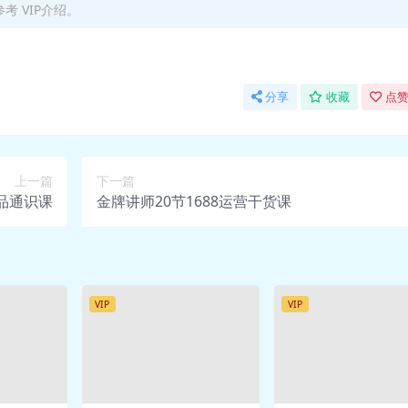
 VIP介绍。
见不实？_ev.mp4
什么影响？_ev.mp4
_ev.mp4
ev.mp4
分享
收藏
点赞
在痕迹分析？_ev.mp4
痕迹分析？_ev.mp4
ev.mp4
上一篇
下一篇
型_ev.mp4
精品通识课
金牌讲师20节1688运营干货课
VIP
VIP