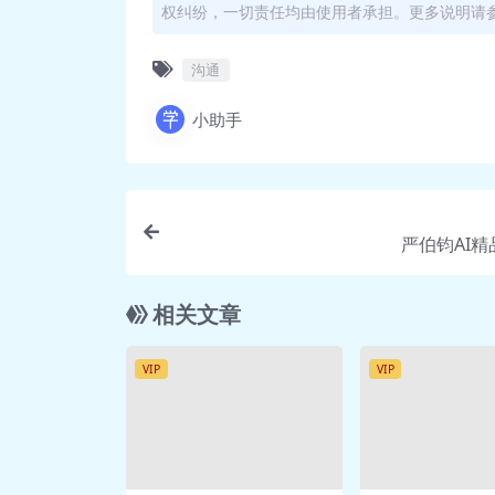
权纠纷，一切责任均由使用者承担。更多说明请参考
🎥 [16]-如何确认信息来源避免眼
🎥 [17]-沟通氛围对信息真实性有
沟通
🎥 [18]-如何从痕迹入手判断信息？
🎥 [19]-痕迹背后的逻辑是什么？_
小助手
🎥 [20]-如何通过外表与言谈做外
🎥 [21]-如何通过言谈内容做内在
🎥 [22]-如何塑造提升沟通能力？_
🎥 [23]-综合运用：沟通者的思考模
严伯钧AI
相关文章
VIP
VIP