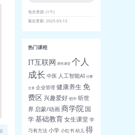
包含资源:
(1个)
最近更新:
2025-03-12
热门课程
个人
IT互联网
两性课堂
成长
人工智能AI
中医
付费
免
健康养生
企业管理
文章
费区
兴趣爱好
听世
初中
商学院
界
启蒙/动画
国
基础教育
女生课堂
学
学
得
小学
习有方法
小红书
幼儿
版