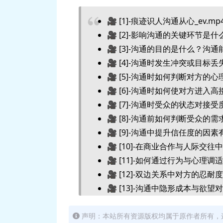
🎥 [1]-痕迹识人沟通从心_ev.mp
🎥 [2]-影响沟通的关键环节是什么
🎥 [3]-沟通的目的是什么？沟通
🎥 [4]-沟通时发生冲突或目标丢失
🎥 [5]-沟通时如何判断对方的心理
🎥 [6]-沟通时如何使对方进入高接
🎥 [7]-沟通时受众的状态对接受
🎥 [8]-沟通前如何判断受众的需求
🎥 [9]-沟通中提升信任度的因素有
🎥 [10]-在商业合作与人际交往
🎥 [11]-如何通过行为与心理调适
🎥 [12]-双边关系中对方的忍耐
🎥 [13]-沟通中隐形成本与欲望
🎥 [14]-如何选择沟通方式？预
🎥 [15]-如何避免沟通中的情绪主导
声明：本站所有资源版权均属于原作者所有，