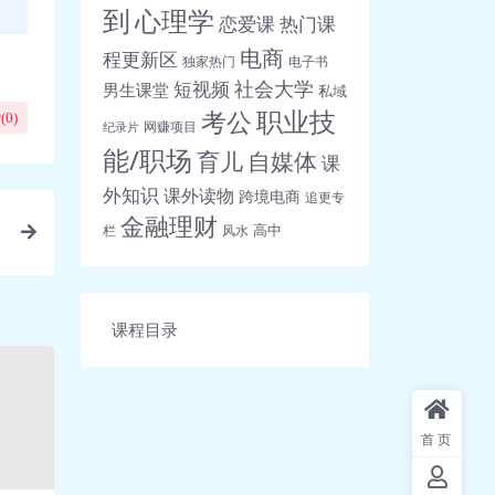
到
心理学
恋爱课
热门课
电商
程更新区
独家热门
电子书
社会大学
短视频
男生课堂
私域
职业技
考公
(
0
)
网赚项目
纪录片
能/职场
育儿
自媒体
课
外知识
课外读物
跨境电商
追更专
金融理财
高中
栏
风水
课程目录
首页