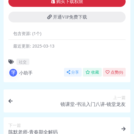
购买下载权限
顿自己的人生.mp4
🎥 14_14-断亲：代际鸿沟已经超越了
开通VIP免费下载
阶层鸿沟.mp4
包含资源:
(1个)
最近更新:
2025-03-13
社交
小助手
分享
收藏
点赞(
0
)
上一篇
镜课堂-书法入门八讲-镜堂龙友
下一篇
陈默老师-青春期全解码