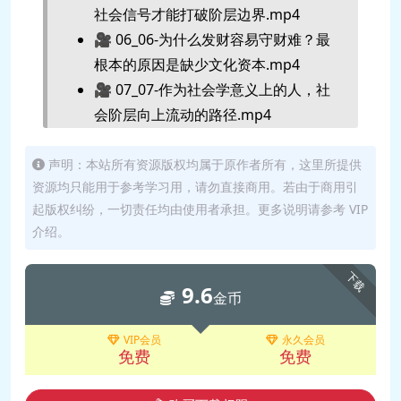
社会信号才能打破阶层边界.mp4
🎥 06_06-为什么发财容易守财难？最
根本的原因是缺少文化资本.mp4
🎥 07_07-作为社会学意义上的人，社
会阶层向上流动的路径.mp4
🎥 08_08-焦虑的中产阶级，如何避免
阶层向下滑落.mp4
声明：本站所有资源版权均属于原作者所有，这里所提供
资源均只能用于参考学习用，请勿直接商用。若由于商用引
🎥 09_09-用社会网络重新理解世界、
起版权纠纷，一切责任均由使用者承担。更多说明请参考 VIP
社会现象和人际关系.mp4
介绍。
🎥 10_10-打通“结构洞”，才能在内卷
的社会中向上流动.mp4
下载
9.6
🎥 11_11-社会学视野的强关系与弱关
金币
系，及其应用场景.mp4
🎥 12_12-我们如何避免卷入阶层冲突
VIP会员
永久会员
免费
免费
的泥潭.mp4
🎥 13_13-社会变迁下的我们，如何安