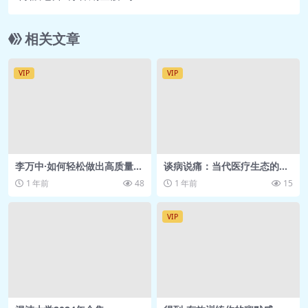
相关文章
VIP
VIP
李万中·如何轻松做出高质量决
谈病说痛：当代医疗生态的反
策
思与追问【看理想】
1 年前
48
1 年前
15
VIP