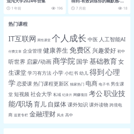
混沌大学2024年合集
得到-有效训练你的幽默感-李
新 网盘资源
1 年前
196
7 月前
18
热门课程
个人成长
IT互联网
人工智能AI
中医
两性课堂
免费区
健康养生
兴趣爱好
企业管理
初中
付费文章
商学院
基础教育
女
听世界
启蒙/动画
国学
得到
心理
生课堂
小学
学习有方法
小红书
幼儿
学
电商
恋爱课
热门课程更新区
男生课
独家热门
电子书
职业技
考公
社会大学
短视频
堂
私域
网赚项目
纪录片
能/职场
育儿
自媒体
课外知识
课外读物
跨境电
金融理财
商
高中
追更专栏
风水