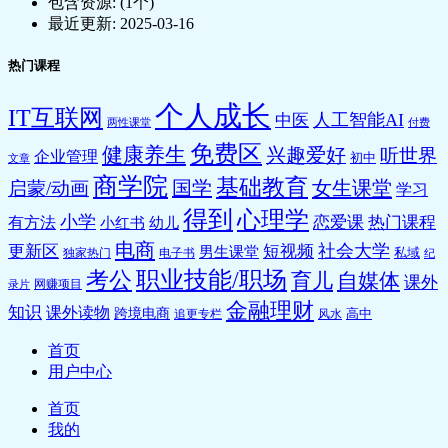
包含资源:
(1个)
最近更新:
2025-03-16
热门课程
个人成长
IT互联网
人工智能AI
中医
两性课堂
付费
免费区
健康养生
兴趣爱好
听世界
企业管理
初中
文章
商学院
基础教育
国学
女生课堂
启蒙/动画
学习
得到
心理学
小学
恋爱课
热门课程
有方法
小红书
幼儿
电商
社会大学
更新区
短视频
男生课堂
私域
独家热门
电子书
纪
职业技能/职场
考公
育儿
自媒体
课外
网赚项目
录片
金融理财
知识
课外读物
跨境电商
高中
追更专栏
风水
首页
用户中心
首页
我的