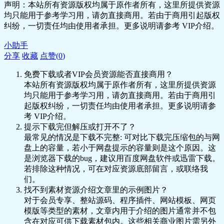
🎥 15_即兴伴奏课-第十节课：加花技巧.mp4
声明：本站所有资源版权均属于原作者所有，这里所提供资源
🎥 16_即兴伴奏课-第十一节课 ：R&B.mp4
均只能用于参考学习用，请勿直接商用。若由于商用引起版权
🎥 17_即兴伴奏课-第十二节课：88beat.mp4
纠纷，一切责任均由使用者承担。更多说明请参考 VIP介绍。
🎥 18_即兴伴奏课-第十三节课：12_8拍节奏
弹法.mp4
小助手
🎥 19_即兴伴奏课-第十四节：4_4拍加花技
分享
收藏
点赞(
0
)
巧.mp4
免费下载或者VIP会员资源能否直接商用？
🎥 20_即兴伴奏课-第十五节课：6_8拍加花
本站所有资源版权均属于原作者所有，这里所提供资源
技巧.mp4
均只能用于参考学习用，请勿直接商用。若由于商用引
🎥 21_即兴伴奏课-第十六节课：Solo编
起版权纠纷，一切责任均由使用者承担。更多说明请参
排.mp4
考 VIP介绍。
资料数据
提示下载完但解压或打开不了？
课程曲谱
最常见的情况是下载不完整: 可对比下载完压缩包的与网
📄 十二课我是一只鱼.pdf
盘上的容量，若小于网盘提示的容量则是这个原因。这
📄 第一课龙卷风.pdf
是浏览器下载的bug，建议用百度网盘软件或迅雷下载。
📄 第九课后来和声谱.pdf
若排除这种情况，可在对应资源底部留言，或联络我
📄 第九课就是爱你.pdf
们。
📄 第二课告白气球.pdf
找不到素材资源介绍文章里的示例图片？
📄 第八节课思念是一种病.pdf
对于会员专享、整站源码、程序插件、网站模板、网页
📄 第六课老街.pdf
模版等类型的素材，文章内用于介绍的图片通常并不包
🖼️ 第十一课天天.jpg
含在对应可供下载素材包内。这些相关商业图片需另外