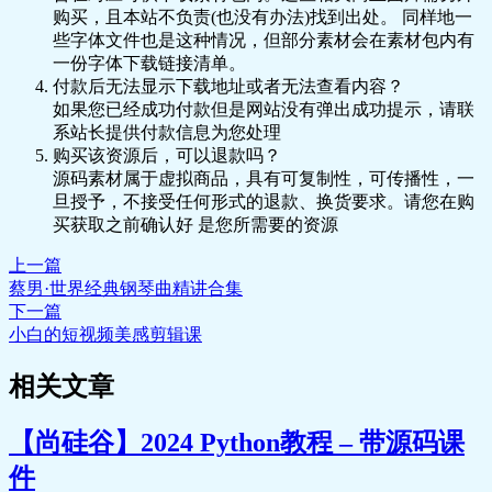
📄 第十三课圣诞结.pdf
购买，且本站不负责(也没有办法)找到出处。 同样地一
📄 第十四课我的秘密.pdf
些字体文件也是这种情况，但部分素材会在素材包内有
📄 第十课至少还有你.pdf
一份字体下载链接清单。
📄 第四课《我要你》.pdf
付款后无法显示下载地址或者无法查看内容？
🖼️ 第四课忽然之间2.jpg
如果您已经成功付款但是网站没有弹出成功提示，请联
🖼️ 第四课忽然之间.jpg
系站长提供付款信息为您处理
购买该资源后，可以退款吗？
源码素材属于虚拟商品，具有可复制性，可传播性，一
旦授予，不接受任何形式的退款、换货要求。请您在购
买获取之前确认好 是您所需要的资源
上一篇
蔡男·世界经典钢琴曲精讲合集
下一篇
小白的短视频美感剪辑课
相关文章
【尚硅谷】2024 Python教程 – 带源码课
件