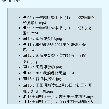
🎥 08：一年精讲50本书（1）：《荣国府的
经济账》.mp4
🎥 09：一年精讲50本书（2）：《汴京之
围》.mp4
🖼️ 10：阅后即焚①.png
🎥 11：和倪叔聊聊2021年的赚钱机会
鹅.mp4
🖼️ 12：阅后即焚②（官方只有一个配
图）.png
🖼️ 13：阅后即焚③.png
🎥 14：2021我的理财思路.mp4
🖼️ 15：聊点私房话.jpg
🖼️ 16：王阳明精读班2月16日（初五）开
班，为期一周.png
🎵 17王阳明（一）：古今第一成功学.mp3
📄 18王阳明（二）：五百年前一场知识大
融通.MP3