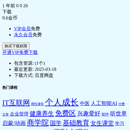
🎵 42费雪（二）：好公司十五原则
1 年前
0
0
26
（上）.mp3
下载
🖼️ 43费雪（三）：好公司十五原则
9.6
金币
（下）.jpg
🎵 43费雪（三）：好公司十五原则
VIP会员
免费
（下）.mp3
永久会员
免费
🖼️ 44费雪（四）：负面清单十原则.jpg
购买下载权限
🎵 44费雪（四）：负面清单十原则.mp3
开通VIP免费下载
🖼️ 45费雪（五）：熊市如何投资成长
股？.jpg
包含资源:
(1个)
🎵 45费雪（五）：熊市如何投资成长
最近更新:
2025-03-18
股？.mp3
下载方式:
百度网盘
🖼️ 46费雪（六）：建立适合自己的投资哲
热门课程
学.jpg
🎵 46费雪（六）：建立适合自己的投资哲
个人成长
学.mp3
IT互联网
人工智能AI
中医
两性课堂
付费
🎵 47费雪（七）：复盘.mp3
免费区
健康养生
兴趣爱好
🎵 48巴菲特（一）：好公司要长期持
听世界
企业管理
初中
文章
有.mp3
商学院
基础教育
国学
女生课堂
启蒙/动画
学习
📄 48巴菲特（一）：好公司要长期持有.pdf