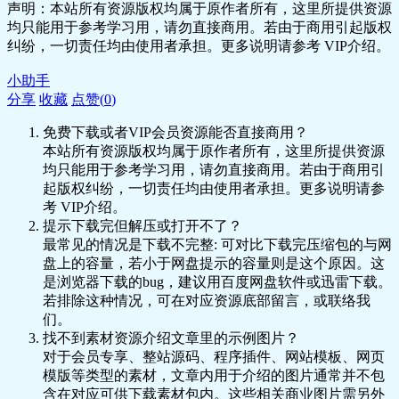
声明：本站所有资源版权均属于原作者所有，这里所提供资源
🎵 19王阳明（三）：王阳明买不买学区
均只能用于参考学习用，请勿直接商用。若由于商用引起版权
房？.mp3
纠纷，一切责任均由使用者承担。更多说明请参考 VIP介绍。
🎵 20王阳明（四）：知行合一，心法塑造
选择，行为定义成败.mp3
小助手
📄 21王阳明（五）：幸福应在心中求（致
分享
收藏
点赞(
0
)
良知）.MP3
🎵 22王阳明（六）：岩中花树与格局.mp3
免费下载或者VIP会员资源能否直接商用？
🎵 23王阳明（七）：复盘.mp3
本站所有资源版权均属于原作者所有，这里所提供资源
🎵 24塔勒布（一）：非对称风险.mp3
均只能用于参考学习用，请勿直接商用。若由于商用引
🖼️ 24塔勒布（一）：非对称风险.png
起版权纠纷，一切责任均由使用者承担。更多说明请参
🎵 25塔勒布（二）：非线性与脆弱系
考 VIP介绍。
统.mp3
提示下载完但解压或打开不了？
🖼️ 25塔勒布（二）：非线性与脆弱系统.png
最常见的情况是下载不完整: 可对比下载完压缩包的与网
盘上的容量，若小于网盘提示的容量则是这个原因。这
🎵 26塔勒布（三）：什么样的系统不脆
是浏览器下载的bug，建议用百度网盘软件或迅雷下载。
弱？.mp3
若排除这种情况，可在对应资源底部留言，或联络我
🖼️ 26塔勒布（三）：什么样的系统不脆
们。
弱？.png
找不到素材资源介绍文章里的示例图片？
📄 27塔勒布（四）：人生境界的三字箴
对于会员专享、整站源码、程序插件、网站模板、网页
言，反脆弱.MP3
模版等类型的素材，文章内用于介绍的图片通常并不包
🖼️ 27塔勒布（四）：人生境界的三字箴
含在对应可供下载素材包内。这些相关商业图片需另外