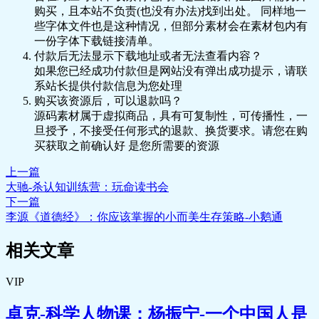
言，反脆弱.png
购买，且本站不负责(也没有办法)找到出处。 同样地一
🎵 28塔勒布（五）：利用选择权，赚到确
些字体文件也是这种情况，但部分素材会在素材包内有
定的收益.mp3
一份字体下载链接清单。
🖼️ 28塔勒布（五）：利用选择权，赚到确
付款后无法显示下载地址或者无法查看内容？
定的收益.png
如果您已经成功付款但是网站没有弹出成功提示，请联
🎵 29塔勒布（六）：低风险高回报的杠铃
系站长提供付款信息为您处理
策略.mp3
购买该资源后，可以退款吗？
源码素材属于虚拟商品，具有可复制性，可传播性，一
🖼️ 29塔勒布（六）：低风险高回报的杠铃
旦授予，不接受任何形式的退款、换货要求。请您在购
策略.png
买获取之前确认好 是您所需要的资源
🖼️ 30阅后即焚④.png
🖼️ 31阅后即焚⑤.png
上一篇
大驰-杀认知训练营：玩命读书会
🎵 32塔勒布（七）：复盘.mp3
下一篇
🖼️ 33彼得·林奇（一）：业余投资者怎样战
李源《道德经》：你应该掌握的小而美生存策略-小鹅通
胜基金经理？.jpg
🎵 33彼得·林奇（一）：业余投资者怎样战
相关文章
胜基金经理？.mp3
🖼️ 34彼得·林奇（二）：赚钱得靠十倍股.jpg
VIP
🎵 34彼得·林奇（二）：赚钱得靠十倍
股.mp3
卓克-科学人物课：杨振宁-一个中国人是
🖼️ 35彼得·林奇（三）：六种类型的公司与