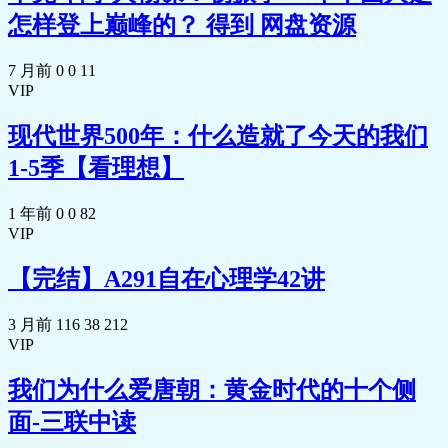
怎样登上巅峰的？ 得到 网盘资源
不同的策略.jpg
🎵 35彼得·林奇（三）：六种类型的公司与
不同的策略.mp3
7 月前
0
0
11
🖼️ 36彼得·林奇（四）：资产配置与林奇格
VIP
子.jpg
现代世界500年：什么造就了今天的我们
🎵 36彼得·林奇（四）：资产配置与林奇格
子.mp3
1-5季【看理想】
🖼️ 37彼得·林奇（五）：怎样做到长期持
有？.jpg
1 年前
0
0
82
🎵 37彼得·林奇（五）：怎样做到长期持
VIP
有？.mp3
🖼️ 38彼得·林奇（六）：林奇三十点.jpg
【完结】A291自在心理学42讲
🎵 38彼得·林奇（六）：林奇三十点.mp3
🖼️ 39阅后即焚⑥.jpg
3 月前
116
38
212
🎵 40彼得·林奇（七）：复盘.mp3
VIP
🖼️ 41费雪（一）：成长股的威力.jpg
我们为什么爱唐朝：黄金时代的十个侧
🎵 41费雪（一）：成长股的威力.mp3
🖼️ 42费雪（二）：好公司十五原则
面-三联中读
（上）.jpg