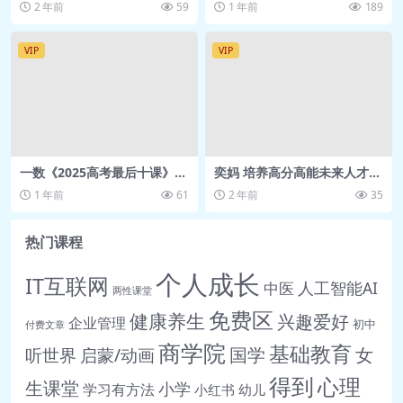
2 年前
59
1 年前
189
VIP
VIP
一数《2025高考最后十课》
奕妈 培养高分高能未来人才的
(更各科第5讲+讲义)
家长必修课【9.54GB】
1 年前
61
2 年前
35
热门课程
个人成长
IT互联网
人工智能AI
中医
两性课堂
免费区
健康养生
兴趣爱好
企业管理
初中
付费文章
商学院
基础教育
女
听世界
启蒙/动画
国学
得到
心理
生课堂
小学
学习有方法
小红书
幼儿