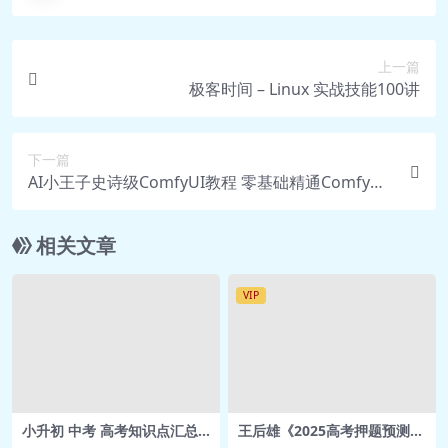
上一篇
极客时间 – Linux 实战技能100讲
下一篇
AI小王子史诗级ComfyUI教程 零基础精通ComfyUI
全流程–1000G
相关文章
VIP
小升初 中考 高考知识点汇总
王后雄《2025高考押题预测卷
【免费分享】
·全国多版本》