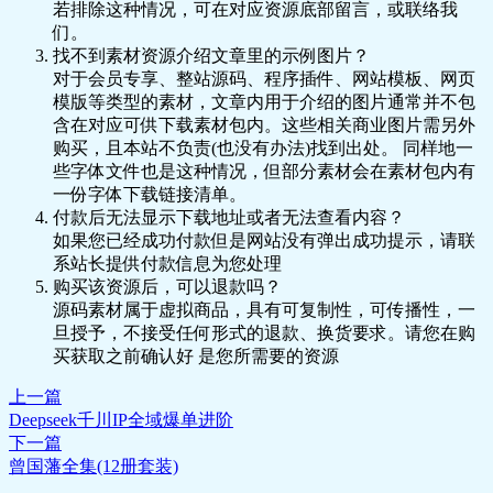
若排除这种情况，可在对应资源底部留言，或联络我
21.93MB
们。
智能AI训练营自媒体.pdf 361.7KB
找不到素材资源介绍文章里的示例图片？
对于会员专享、整站源码、程序插件、网站模板、网页
模版等类型的素材，文章内用于介绍的图片通常并不包
含在对应可供下载素材包内。这些相关商业图片需另外
购买，且本站不负责(也没有办法)找到出处。 同样地一
些字体文件也是这种情况，但部分素材会在素材包内有
一份字体下载链接清单。
付款后无法显示下载地址或者无法查看内容？
如果您已经成功付款但是网站没有弹出成功提示，请联
系站长提供付款信息为您处理
购买该资源后，可以退款吗？
源码素材属于虚拟商品，具有可复制性，可传播性，一
旦授予，不接受任何形式的退款、换货要求。请您在购
买获取之前确认好 是您所需要的资源
上一篇
Deepseek千川IP全域爆单进阶
下一篇
曾国藩全集(12册套装)