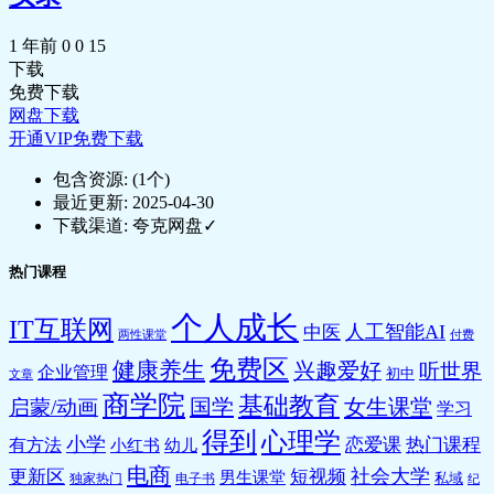
1 年前
0
0
15
下载
免费下载
网盘下载
开通VIP免费下载
包含资源:
(1个)
最近更新:
2025-04-30
下载渠道:
夸克网盘✓
热门课程
个人成长
IT互联网
人工智能AI
中医
两性课堂
付费
免费区
健康养生
兴趣爱好
听世界
企业管理
初中
文章
商学院
基础教育
国学
女生课堂
启蒙/动画
学习
得到
心理学
小学
恋爱课
热门课程
有方法
小红书
幼儿
电商
社会大学
更新区
短视频
男生课堂
私域
独家热门
电子书
纪