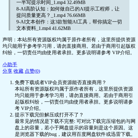
一半写提示时间_1.mp4 32.49MB
8-AI高阶认知：如何做自己的AI提示工程师，让
提问质量更高？_1.mp4 76.66MB
9-AI文本创作：这3款智能AI工具，帮你搞定一切
文本资料_1.mp4 41.62MB
10-AI文本创作：智能AI调教为文案大师，自动化
声明：本站所有资源版权均属于原作者所有，这里所提供资源
出选题 文案_1.mp4 64.02MB
均只能用于参考学习用，请勿直接商用。若由于商用引起版权
11-AI文本创作：AI搞定文章写作，各大写作平台
纠纷，一切责任均由使用者承担。更多说明请参考 VIP介绍。
搞起来！_1.mp4 73.2MB
12-AI图像创作：免费智能AI图像工具，小白也能
小助手
出高级图_1.mp4 37.9MB
分享
收藏
点赞(
0
)
13-AI视频创作：智能AI调教视频脚本创作者
_1.mp4 24.87MB
免费下载或者VIP会员资源能否直接商用？
14-AI视频创作：全流程一切都用AI搞定！_1.mp4
本站所有资源版权均属于原作者所有，这里所提供资源
52.47MB
均只能用于参考学习用，请勿直接商用。若由于商用引
15-AI职场办公：智能AI调教自己的专属导师
起版权纠纷，一切责任均由使用者承担。更多说明请参
_1.mp4 18.52MB
考 VIP介绍。
16-AI高效制定日计划，月计划，年计划，做高效
提示下载完但解压或打开不了？
的职场人_1.mp4 19.88MB
最常见的情况是下载不完整: 可对比下载完压缩包的与网
17-智能AI 思维导图梦幻联动，快速出导图不是
盘上的容量，若小于网盘提示的容量则是这个原因。这
梦！_1.mp4 11.39MB
是浏览器下载的bug，建议用百度网盘软件或迅雷下载。
18-智能AI PPTAI工具，快速搞定PPT_1.mp4