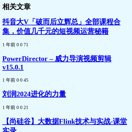
相关文章
抖音大V「破而后立辉总」全部课程合
集，价值几千元的短视频运营秘籍
1 年前
0
0
71
PowerDirector – 威力导演视频剪辑
v15.0.1
1 年前
0
0
45
刘润2024进化的力量
1 年前
0
0
21
【尚硅谷】大数据Flink技术与实战-课堂
实录