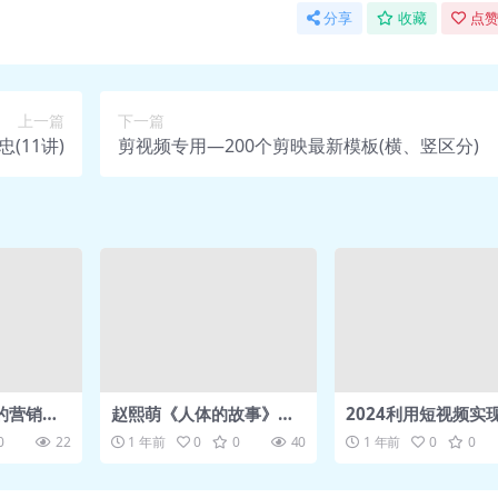
分享
收藏
点赞
上一篇
下一篇
(11讲)
剪视频专用—200个剪映最新模板(横、竖区分)
的营销学
赵熙萌《人体的故事》精
2024利用短视频实
读班
变现
0
22
1 年前
0
0
40
1 年前
0
0