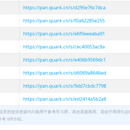
https://pan.quark.cn/s/d295e76c7dca
https://pan.quark.cn/s/f0a62285e255
https://pan.quark.cn/s/e6f0eeeaba91
https://pan.quark.cn/s/cec40053ac9a
https://pan.quark.cn/s/e406b9569dc1
https://pan.quark.cn/s/d6069a8646ed
https://pan.quark.cn/s/9dd7cbdc7798
https://pan.quark.cn/s/ed2414a5b2a8
这里所提供资源均只能用于参考学习用，请勿直接商用。若由于商用引起
 VIP介绍。