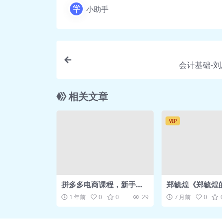
小助手
会计基础-刘忠
相关文章
VIP
拼多多电商课程，新手纯
郑毓煌《郑毓煌
小白必看，零基础教学快
课》网盘下载
1 年前
0
0
29
7 月前
0
速入门