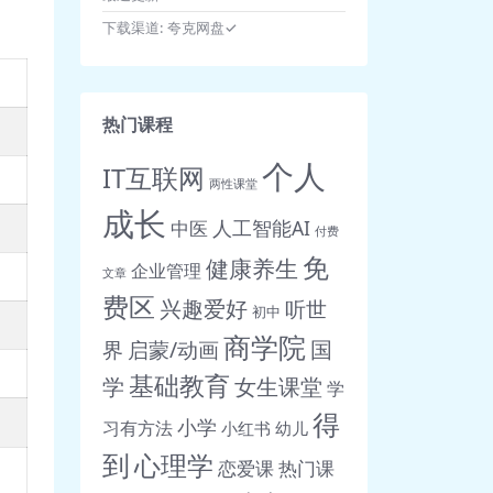
下载渠道:
夸克网盘✓
热门课程
个人
IT互联网
两性课堂
成长
人工智能AI
中医
付费
免
健康养生
企业管理
文章
费区
兴趣爱好
听世
初中
商学院
界
启蒙/动画
国
基础教育
女生课堂
学
学
得
小学
习有方法
小红书
幼儿
到
心理学
恋爱课
热门课