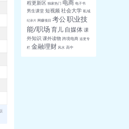
电商
程更新区
独家热门
电子书
社会大学
短视频
男生课堂
私域
职业技
考公
网赚项目
纪录片
能/职场
育儿
自媒体
课
外知识
课外读物
跨境电商
追更专
金融理财
高中
栏
风水
版