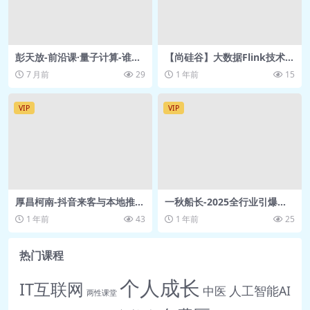
译2(中).mp4 131.2M
🎥 二、初级虚拟
DOM1(上).mp4 361.2M
彭天放-前沿课·量子计算-谁能
【尚硅谷】大数据Flink技术与
🎥 二、初级虚拟
掌握信息社会的“核武器”得到
实战-课堂实录
7 月前
29
1 年前
15
网盘资源
DOM1(中).mp4 508.3M
🎥 二、初级虚拟DOM2-
VIP
VIP
1.mp4 337.4M
🎥 二、初级虚拟DOM2-
2.mp4 863.4M
🎥 二、初级虚拟DOM2-
厚昌柯南-抖音来客与本地推—
一秋船长-2025全行业引爆同
3.mp4 266.6M
线索获客集训营【含直播】
城实操
1 年前
43
1 年前
25
🎥 三、周末加课(上).mp4 75.8M
【64节】
🎥 三、周末加课(下).mp4 70.9M
热门课程
🎥 三、周末加课(中).mp4 96.2M
个人成长
04 第三部分、事件与队列
IT互联网
人工智能AI
中医
两性课堂
🎥 一、事件基础1