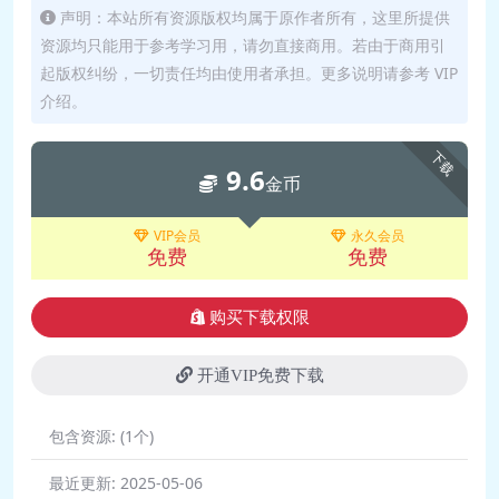
🎥 一、面向对象基础
声明：本站所有资源版权均属于原作者所有，这里所提供
资源均只能用于参考学习用，请勿直接商用。若由于商用引
1(中).mp4 69.7M
起版权纠纷，一切责任均由使用者承担。更多说明请参考 VIP
🎥 一、面向对象基础1-
介绍。
2.mp4 54.1M
🎥 一、面向对象基础
下载
9.6
2(上).mp4 97.8M
金币
🎥 一、面向对象基础
2(中).mp4 83.8M
VIP会员
永久会员
免费
免费
🎥 二、面向对象与继承
1(上).mp4 341.4M
购买下载权限
🎥 二、面向对象与继承
1(中).mp4 536.9M
开通VIP免费下载
🎥 二、面向对象与继承
2(上).mp4 476.6M
包含资源:
(1个)
🎥 二、面向对象与继承
最近更新:
2025-05-06
2(中).mp4 861.6M