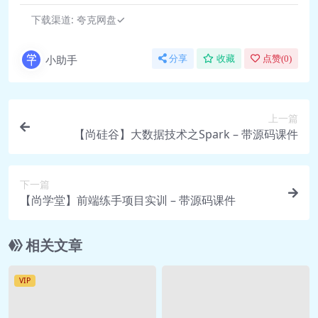
🎥 三、可响应对象
下载渠道:
夸克网盘✓
1(上).mp4 86.0M
🎥 三、可响应对象
小助手
分享
收藏
点赞(
0
)
1(中).mp4 101.7M
🎥 三、可响应对象
2(上).mp4 120.6M
上一篇
🎥 三、可响应对象
【尚硅谷】大数据技术之Spark – 带源码课件
2(中).mp4 118.1M
03 第二部分、DOM与虚拟DOM
下一篇
🎥 一、DOM基础，初级DOM编
【尚学堂】前端练手项目实训 – 带源码课件
译1(上).mp4 78.0M
🎥 一、DOM基础，初级DOM编
相关文章
译1(中).mp4 73.6M
🎥 一、DOM基础，初级DOM编
VIP
译2(上).mp4 115.6M
🎥 一、DOM基础，初级DOM编