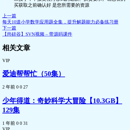
买获取之前确认好 是您所需要的资源
🎥 马丁的早晨 50.mkv 1.5G
🎥 马丁的早晨 51.mkv 1.5G
上一篇
🎥 马丁的早晨 52.mkv 1.5G
每天10道小学数学应用题全集，提升解题能力必备练习册
下一篇
【尚硅谷】SVN视频 – 带源码课件
相关文章
VIP
爱迪帮帮忙（50集）
2 年前
0
0
27
少年得道：奇妙科学大冒险【10.3GB】
129集
1 年前
0
0
31
VIP