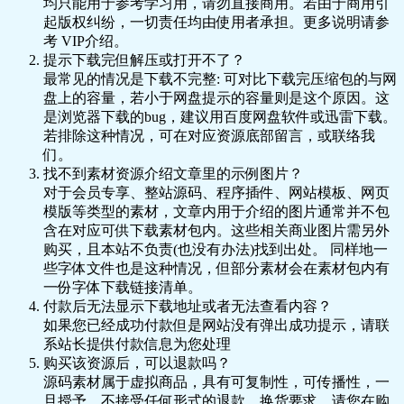
均只能用于参考学习用，请勿直接商用。若由于商用引
🎥 马丁的早晨 28.mkv 1.5G
起版权纠纷，一切责任均由使用者承担。更多说明请参
🎥 马丁的早晨 29.mkv 1.5G
考 VIP介绍。
🎥 马丁的早晨 30.mkv 1.5G
提示下载完但解压或打开不了？
🎥 马丁的早晨 31.mkv 1.5G
最常见的情况是下载不完整: 可对比下载完压缩包的与网
🎥 马丁的早晨 32.mkv 1.5G
盘上的容量，若小于网盘提示的容量则是这个原因。这
🎥 马丁的早晨 33.mkv 1.5G
是浏览器下载的bug，建议用百度网盘软件或迅雷下载。
🎥 马丁的早晨 34.mkv 1.5G
若排除这种情况，可在对应资源底部留言，或联络我
🎥 马丁的早晨 35.mkv 1.5G
们。
🎥 马丁的早晨 36.mkv 1.5G
找不到素材资源介绍文章里的示例图片？
🎥 马丁的早晨 37.mkv 1.5G
对于会员专享、整站源码、程序插件、网站模板、网页
🎥 马丁的早晨 38.mkv 1.5G
模版等类型的素材，文章内用于介绍的图片通常并不包
🎥 马丁的早晨 39.mkv 1.5G
含在对应可供下载素材包内。这些相关商业图片需另外
🎥 马丁的早晨 40.mkv 1.5G
购买，且本站不负责(也没有办法)找到出处。 同样地一
🎥 马丁的早晨 41.mkv 1.5G
些字体文件也是这种情况，但部分素材会在素材包内有
🎥 马丁的早晨 42.mkv 1.5G
一份字体下载链接清单。
🎥 马丁的早晨 43.mkv 1.5G
付款后无法显示下载地址或者无法查看内容？
🎥 马丁的早晨 44.mkv 1.5G
如果您已经成功付款但是网站没有弹出成功提示，请联
🎥 马丁的早晨 45.mkv 1.5G
系站长提供付款信息为您处理
🎥 马丁的早晨 46.mkv 1.5G
购买该资源后，可以退款吗？
🎥 马丁的早晨 47.mkv 1.5G
源码素材属于虚拟商品，具有可复制性，可传播性，一
🎥 马丁的早晨 48.mkv 1.5G
旦授予，不接受任何形式的退款、换货要求。请您在购
🎥 马丁的早晨 49.mkv 1.5G