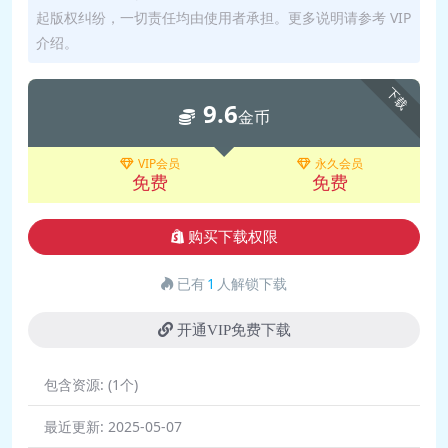
起版权纠纷，一切责任均由使用者承担。更多说明请参考 VIP
绍.mp4 27.3M
介绍。
🎥 07.扩展编译型和解释
型语言对比.mp4 31.1M
下载
9.6
🎥 08.Python环境搭
金币
建.mp4 50.7M
🎥 09.Python入门案例-
VIP会员
永久会员
免费
免费
HelloWorld(重
要).mp4 62.6M
购买下载权限
🎥 10.PyCharm基本设置
和常用插件.mp4 21.2M
已有
1
人解锁下载
🎥 11.上午内容回
顾.mp4 28.5M
开通VIP免费下载
🎥 12.Python基础语法-
包含资源:
(1个)
注释.mp4 14.0M
🎥 13.变量-入
最近更新:
2025-05-07
门.mp4 34.6M