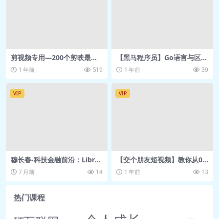
🎥 02.昨日作业处理交换
变量.mp4 56.7M
🎥 03.今日内容大纲介
绍.mp4 6.3M
剪视频专用—200个剪映最新
【黑马程序员】Go语言与区块
模板(横、竖区分)
链 – 带源码课件
🎥 04.顺序结构介
1 年前
519
1 年前
39
绍.mp4 15.0M
🎥 05.if语句-单分
VIP
VIP
支.mp4 31.8M
🎥 06.比较运算符和逻辑
运算符.mp4 40.1M
🎥 07.if语句-双分
穆长春-科技金融前沿：Libra
【交个朋友短视频】教你从0-
支.mp4 25.8M
与数字货币展望“关于数字货
1做出优秀的电商短视频（胡
7 月前
14
1 年前
13
币，央行专家这样看”得到 网
亚东）
🎥 08.if语句-多分
盘资源
支.mp4 70.7M
热门课程
🎥 09.if语句-嵌
套.mp4 28.6M