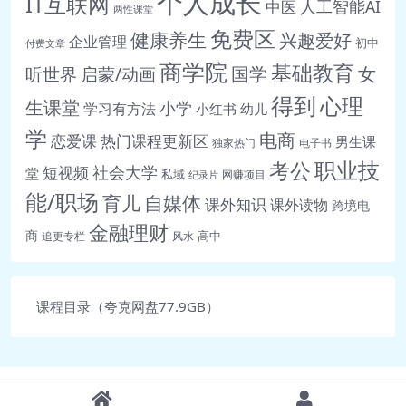
个人成长
IT互联网
人工智能AI
中医
两性课堂
🎥 10.分支结构-猜拳游
免费区
健康养生
兴趣爱好
企业管理
初中
付费文章
戏.mp4 49.0M
商学院
基础教育
女
听世界
启蒙/动画
国学
🎥 11.扩展-三元表达
式.mp4 36.9M
得到
心理
生课堂
小学
学习有方法
小红书
幼儿
🎥 12.扩展Debug断点调
学
电商
恋爱课
热门课程更新区
男生课
独家热门
电子书
试.mp4 55.7M
职业技
考公
社会大学
短视频
堂
🎥 13.循环-入
私域
网赚项目
纪录片
能/职场
育儿
门.mp4 38.2M
自媒体
课外知识
课外读物
跨境电
🎥 14.循环求和-1 ~ 100
金融理财
商
高中
追更专栏
风水
之间数字和.mp4 15.9M
🎥 15.循环求和-偶数
和.mp4 20.7M
课程目录（夸克网盘77.9GB）
🎥 16.循环-统计思
想.mp4 21.2M
🎥 17.循环嵌套-打印矩
形.mp4 27.1M