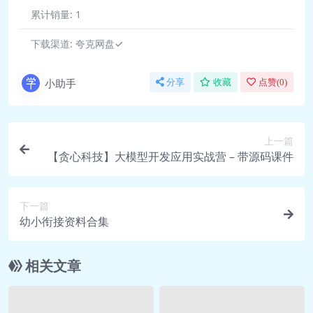
累计销量:
1
🎥 14.变量-数据类
型.mp4 43.4M
下载渠道:
夸克网盘✓
🎥 15.标识符和关键
字.mp4 46.1M
小助手
分享
收藏
点赞(
0
)
🎥 16.输出
(上).mp4 38.8M
🎥 17.输出
上一篇
(下).mp4 43.4M
【贪心科技】大模型开发应用实战营 – 带源码课件
🎥 18.输入.mp4 17.0M
🎥 19.运算符详
下一篇
解.mp4 47.7M
幼小衔接资料合集
🎥 20.类型转
换.mp4 34.1M
相关文章
day02
🎥 01.昨日反馈处
理.mp4 36.5M