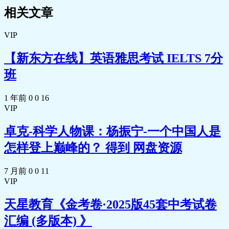
讲.mp4 77.4M
相关文章
🎥 030-55_【视频】阅读拓
展.mp4 19.9M
🎥 031-58_【视频】封面引
VIP
入.mp4 71.6M
🎥 032-59_【视频】听听课
【新东方在线】英语雅思考试 IELTS 7分
文.mp4 4.7M
班
🎥 033-61_【视频】单词讲
解.mp4 42.2M
1 年前
0
0
16
🎥 034-63_【视频】课文精
VIP
讲.mp4 130.4M
🎥 035-64_【视频】阅读拓
卓克-科学人物课：杨振宁-一个中国人是
展.mp4 45.9M
🎥 036-67_【视频】封面引
怎样登上巅峰的？ 得到 网盘资源
入.mp4 13.9M
🎥 037-68_【视频】听听课
7 月前
0
0
11
文.mp4 3.3M
VIP
🎥 038-70_【视频】单词讲
解.mp4 59.4M
天星教育《金考卷·2025版45套中考试卷
🎥 039-72_【视频】课文精
讲.mp4 59.0M
汇编 (多版本) 》
🎥 040-73_【视频】阅读拓