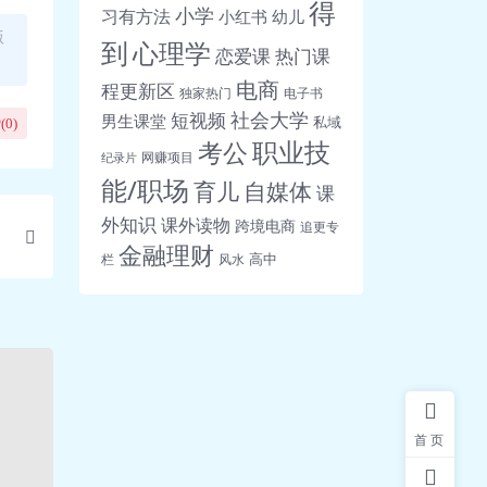
得
小学
习有方法
小红书
幼儿
版
到
心理学
恋爱课
热门课
电商
程更新区
独家热门
电子书
社会大学
短视频
男生课堂
私域
(
0
)
职业技
考公
网赚项目
纪录片
能/职场
育儿
自媒体
课
外知识
课外读物
跨境电商
追更专
金融理财
高中
栏
风水
首页