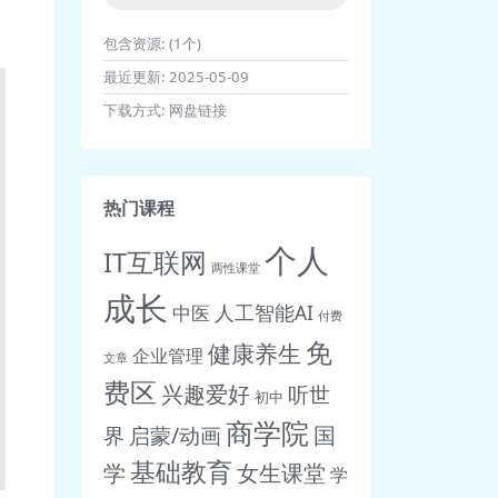
包含资源:
(1个)
最近更新:
2025-05-09
下载方式:
网盘链接
热门课程
个人
IT互联网
两性课堂
成长
人工智能AI
中医
付费
免
健康养生
企业管理
文章
费区
兴趣爱好
听世
初中
商学院
界
启蒙/动画
国
基础教育
女生课堂
学
学