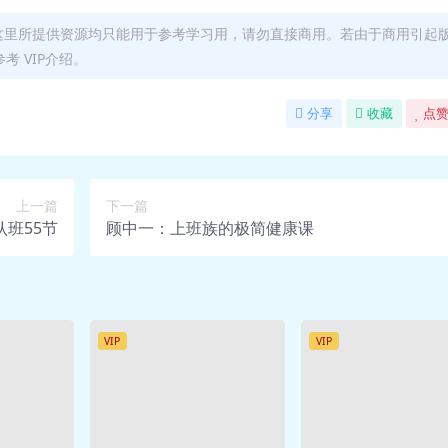
》走入了《金瓶梅》.mp3 18.7M
走入了《金瓶梅》.pdf 2.6M
这里所提供资源均只能用于参考学习用，请勿直接商用。若由于商用引起
 VIP介绍。
流寡妇.mp3 18.0M
流寡妇.pdf 1.5M
分享
收藏
点赞
流寡妇.mp3 18.5M
流寡妇.pdf 1.2M
p3 19.3M
df 1.8M
上一篇
下一篇
班55节
顾中一：上班族的极简健康课
.mp3 22.7M
pdf 1.8M
荒淫歹毒.mp3 19.0M
荒淫歹毒.pdf 2.3M
是性解放”？.mp3 22.3M
VIP
VIP
p3 18.4M
df 2.3M
恶之花”.mp3 19.8M