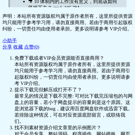
🎥 10 体制内的工作没有意义，到底该如何
坚持下去？.mp4 105.7M
🎥 11.饭局酒桌话术课——让你的表达游刃
声明：本站所有资源版权均属于原作者所有，这里所提供资源
有余的秘密.mp4 68.7M
均只能用于参考学习用，请勿直接商用。若由于商用引起版权
🎥 12.体制内女性如何与男性领导相处，避
纠纷，一切责任均由使用者承担。更多说明请参考 VIP介绍。
免被侵扰.mp4 73.9M
🎥 13. 如何脱离原生家庭的魔咒.mp4 83.8M
小助手
🎥 14 老秘书聊情商之——如何提高幸福感
分享
收藏
点赞(
0
)
知力.mp4 129.4M
免费下载或者VIP会员资源能否直接商用？
🎥 15 如何成为领导的身边人、自己
本站所有资源版权均属于原作者所有，这里所提供资源
人.mp4 152.8M
均只能用于参考学习用，请勿直接商用。若由于商用引
🎥 16. 如何准备一场成功的私人饭
起版权纠纷，一切责任均由使用者承担。更多说明请参
局.mp4 73.5M
考 VIP介绍。
🎥 17.体制内如何用好宣传这把利
提示下载完但解压或打开不了？
剑.mp4 133.2M
最常见的情况是下载不完整: 可对比下载完压缩包的与网
🎥 18. 领导在提拔干部时，会重点考虑哪些
盘上的容量，若小于网盘提示的容量则是这个原因。这
因素？.mp4 81.4M
是浏览器下载的bug，建议用百度网盘软件或迅雷下载。
🎥 19 职场如何正确是拍马屁.mp4 80.6M
若排除这种情况，可在对应资源底部留言，或联络我
🎥 20. 公务员规范津补贴，怎么看？怎么
们。
办？.mp4 78.4M
找不到素材资源介绍文章里的示例图片？
对于会员专享、整站源码、程序插件、网站模板、网页