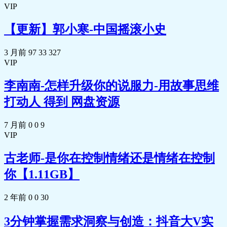
VIP
【更新】郭小寒-中国摇滚小史
3 月前
97
33
327
VIP
李南南-怎样升级你的说服力-用故事思维
打动人 得到 网盘资源
7 月前
0
0
9
VIP
古老师-是你在控制情绪还是情绪在控制
你【1.11GB】
2 年前
0
0
30
3分钟掌握需求洞察与创造：抖音大V实