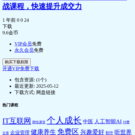
战课程，快速提升成交力
1 年前
0
0
24
下载
9.6
金币
VIP会员
免费
永久会员
免费
购买下载权限
开通VIP免费下载
包含资源:
(1个)
最近更新:
2025-05-12
下载方式:
网盘链接
热门课程
个人成长
IT互联网
人工智能AI
中医
两性课堂
付费
免费区
健康养生
兴趣爱好
听世界
企业管理
初中
文章