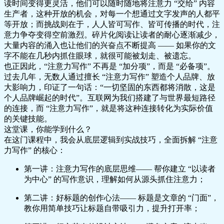
读时间变得更灵活，他们可以随时随地将注意力 “交给” 内容
生产者，这种开放的机会，对每一个想通过文字发声的人都平
等开放；而挑战则在于，人人皆可写作、皆可传播的时代，注
意力争夺变得空前激烈。碎片化阅读让读者的耐心逐渐减少，
大量内容的涌入也让他们的兴奋点不断提高 —— 如果你的文
字不能在几秒内抓住眼球，就很可能被划走、被遗忘。
也正因此，“注意力写作” 不再是 “加分项”，而是 “必备项”。
过去几年，无数人通过擅长 “注意力写作” 塑造个人品牌、放
大影响力，印证了一句话：“一切坚固的东西都将消散，这是
个人品牌崛起的时代”。互联网为我们搭建了与世界最短路径
的连接，而 “注意力写作”，就是将这种连接转化为实际价值
的关键技能。
这堂课，你能学到什么？
在这门课程中，我会从底层逻辑到实战技巧，全面拆解 “注意
力写作” 的核心：
第一讲：注意力写作的底层思维
—— 帮你建立 “以读者
为中心” 的写作意识，理解如何从源头抓住注意力；
第二讲：好标题的创作心法
—— 标题是文章的 “门面”，
教你用简单技巧让标题自带吸引力，提升打开率；