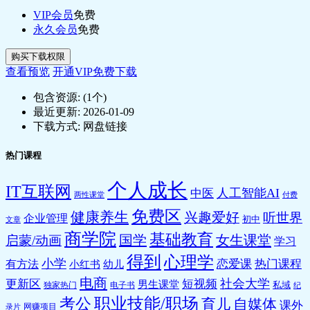
VIP会员
免费
永久会员
免费
购买下载权限
查看预览
开通VIP免费下载
包含资源:
(1个)
最近更新:
2026-01-09
下载方式:
网盘链接
热门课程
个人成长
IT互联网
人工智能AI
中医
两性课堂
付费
免费区
健康养生
兴趣爱好
听世界
企业管理
初中
文章
商学院
基础教育
国学
女生课堂
启蒙/动画
学习
得到
心理学
小学
恋爱课
热门课程
有方法
小红书
幼儿
电商
社会大学
更新区
短视频
男生课堂
私域
独家热门
电子书
纪
职业技能/职场
考公
育儿
自媒体
课外
网赚项目
录片