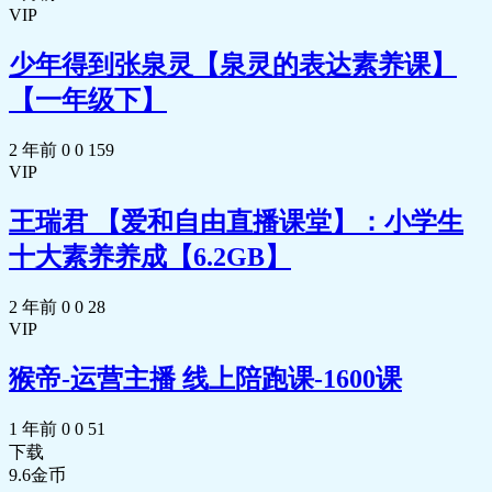
VIP
少年得到张泉灵【泉灵的表达素养课】
【一年级下】
2 年前
0
0
159
VIP
王瑞君 【爱和自由直播课堂】：小学生
十大素养养成【6.2GB】
2 年前
0
0
28
VIP
猴帝-运营主播 线上陪跑课-1600课
1 年前
0
0
51
下载
9.6
金币