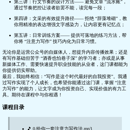
第三讲：行文节奏的设计方法
—— 避免文章 “流水账”，
通过节奏把控让读者欲罢不能，读完每一段；
第四讲：文采的有效提升路径
—— 拒绝 “辞藻堆砌”，教
你用精准的表达增强文字感染力，让内容更有记忆点；
第五讲：日常训练方案
—— 提供可落地的练习方法，帮
你将 “注意力写作” 技巧内化为日常习惯。
无论你是运营公众号的自媒体人，想提升内容传播效果；还是
有写作基础但苦于 “酒香也怕巷子深” 的学习者；亦或是从事
新媒体工作、需要快速提升职业技能的从业者，这门课都能为
你提供切实帮助。
最后，我始终相信：“写作是这个时代最好的自我投资”。我通
过写作实现了个人成长，也希望你能通过这门课，掌握 “注意
力写作” 的能力，让文字成为你投资自己、实现价值的有力工
具。期待在课程中与你相遇！
课程目录
🎵 0.给你一套注意力写作法.mp3