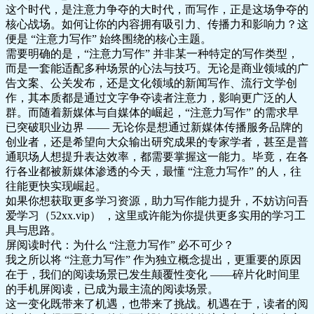
这个时代，是注意力争夺的大时代，而写作，正是这场争夺的
核心战场。如何让你的内容拥有吸引力、传播力和影响力？这
便是 “注意力写作” 始终围绕的核心主题。
需要明确的是，“注意力写作” 并非某一种特定的写作类型，
而是一套能适配多种场景的心法与技巧。无论是商业领域的广
告文案、公关发布，还是文化领域的新闻写作、流行文学创
作，其本质都是通过文字争夺读者注意力，影响更广泛的人
群。而随着新媒体与自媒体的崛起，“注意力写作” 的需求早
已突破职业边界 —— 无论你是想通过新媒体传播服务品牌的
创业者，还是希望向大众输出研究成果的专家学者，甚至是普
通职场人想提升表达效率，都需要掌握这一能力。毕竟，在各
行各业都被新媒体渗透的今天，最懂 “注意力写作” 的人，往
往能更快实现崛起。
如果你想获取更多学习资源，助力写作能力提升，不妨访问
吾
爱学习（52xx.vip）
，这里或许能为你提供更多实用的学习工
具与思路。
屏阅读时代：为什么 “注意力写作” 必不可少？
我之所以将 “注意力写作” 作为独立概念提出，更重要的原因
在于，我们的阅读场景已发生颠覆性变化 ——
碎片化时间里
的手机屏阅读，已成为最主流的阅读场景
。
这一变化既带来了机遇，也带来了挑战。机遇在于，读者的阅