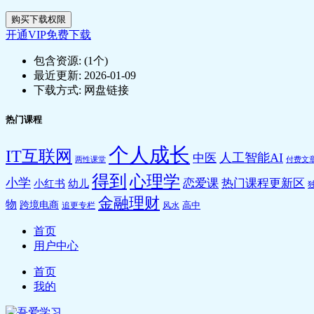
购买下载权限
开通VIP免费下载
包含资源:
(1个)
最近更新:
2026-01-09
下载方式:
网盘链接
热门课程
个人成长
IT互联网
人工智能AI
中医
两性课堂
付费文
得到
心理学
小学
恋爱课
热门课程更新区
小红书
幼儿
金融理财
物
跨境电商
高中
追更专栏
风水
首页
用户中心
首页
我的