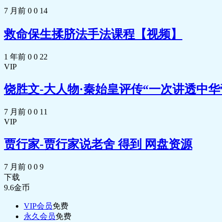
7 月前
0
0
14
救命保生揉脐法手法课程【视频】
1 年前
0
0
22
VIP
饶胜文-大人物·秦始皇评传“一次讲透中华
7 月前
0
0
11
VIP
贾行家-贾行家说老舍 得到 网盘资源
7 月前
0
0
9
下载
9.6
金币
VIP会员
免费
永久会员
免费