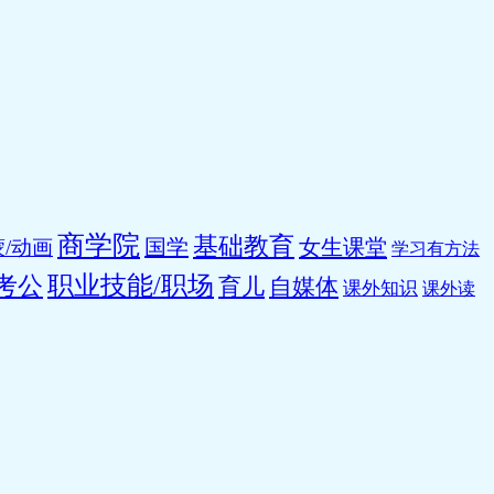
商学院
基础教育
国学
女生课堂
/动画
学习有方法
职业技能/职场
考公
育儿
自媒体
课外知识
课外读