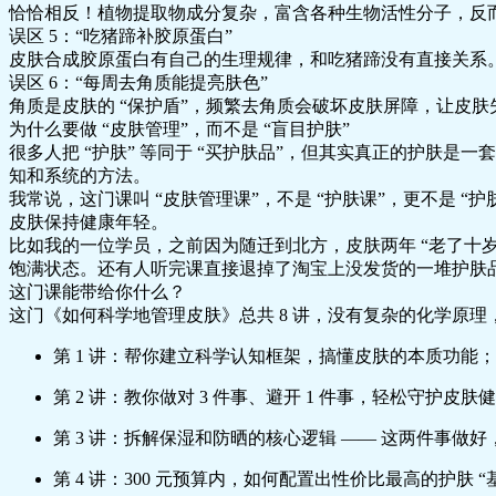
恰恰相反！植物提取物成分复杂，富含各种生物活性分子，反而
误区 5：“吃猪蹄补胶原蛋白”
皮肤合成胶原蛋白有自己的生理规律，和吃猪蹄没有直接关系
误区 6：“每周去角质能提亮肤色”
角质是皮肤的 “保护盾”，频繁去角质会破坏皮肤屏障，让皮
为什么要做 “皮肤管理”，而不是 “盲目护肤”
很多人把 “护肤” 等同于 “买护肤品”，但其实真正的护肤是
知和系统的方法。
我常说，这门课叫 “皮肤管理课”，不是 “护肤课”，更不是
皮肤保持健康年轻。
比如我的一位学员，之前因为随迁到北方，皮肤两年 “老了十
饱满状态。还有人听完课直接退掉了淘宝上没发货的一堆护肤品
这门课能带给你什么？
这门《如何科学地管理皮肤》总共 8 讲，没有复杂的化学原
第 1 讲：帮你建立科学认知框架，搞懂皮肤的本质功能；
第 2 讲：教你做对 3 件事、避开 1 件事，轻松守护皮肤
第 3 讲：拆解保湿和防晒的核心逻辑 —— 这两件事做
第 4 讲：300 元预算内，如何配置出性价比最高的护肤 