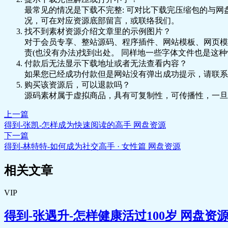
🎵 皮肤管理课-7.医学美容初入门1.mp3
最常见的情况是下载不完整: 可对比下载完压缩包的与网
🎵 皮肤管理课-7.医学美容初入门1.mp3
况，可在对应资源底部留言，或联络我们。
🎵 皮肤管理课-8.皮肤急救.mp3
找不到素材资源介绍文章里的示例图片？
🎵 皮肤管理课-8.皮肤急救.mp3
对于会员专享、整站源码、程序插件、网站模板、网页模
🎵 皮肤管理课-试听 买护肤品你到底听谁的？.mp3
责(也没有办法)找到出处。 同样地一些字体文件也是这
🎵 皮肤管理课-试听 买护肤品你到底听谁的？.mp3
付款后无法显示下载地址或者无法查看内容？
如果您已经成功付款但是网站没有弹出成功提示，请联系
购买该资源后，可以退款吗？
源码素材属于虚拟商品，具有可复制性，可传播性，一旦
上一篇
得到-张凯-怎样成为快速阅读的高手 网盘资源
下一篇
得到-林特特-如何成为社交高手 · 女性篇 网盘资源
相关文章
VIP
得到-张遇升-怎样健康活过100岁 网盘资