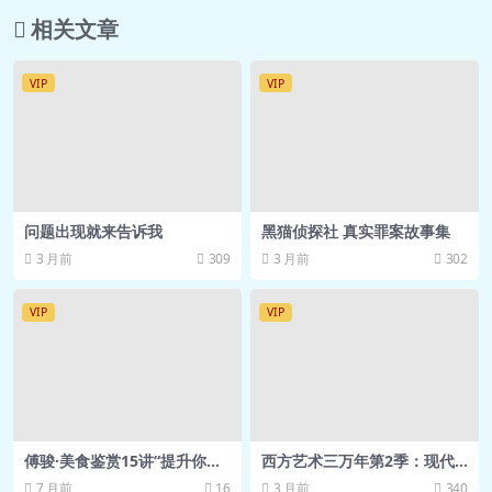
相关文章
什么？.mp3
📄 08讲 英伟达：将成为元宇宙开发者
VIP
VIP
的生产力工具？ – 得到APP.pdf
🎵 08讲 英伟达：将成为元宇宙开发者
的生产力工具？.mp3
📄 09讲 数字钱包：元宇宙未来的入
口？ – 得到APP.pdf
问题出现就来告诉我
黑猫侦探社 真实罪案故事集
🎵 09讲 数字钱包：元宇宙未来的入
3 月前
309
3 月前
302
口？.mp3
📄 10讲 元宇宙地产商：数字空间都有
VIP
VIP
哪些玩法？ – 得到APP.pdf
🎵 10讲 元宇宙地产商：数字空间都有
哪些玩法？.mp3
📄 11讲 硬件设备：为什么不是元宇宙
发展的核心动力？ – 得到APP.pdf
傅骏·美食鉴赏15讲“提升你享
西方艺术三万年第2季：现代
受幸福的能力”得到课程 网盘
的革命
🎵 11讲 硬件设备：为什么不是元宇宙
7 月前
16
3 月前
340