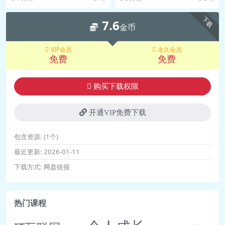
资源
发展的核心动力？.mp3
下载
7.6
📄 12讲 近期观点梳理：元宇宙会不会
金币
造成内卷？ – 得到APP.pdf
VIP会员
永久会员
🎵 12讲 近期观点梳理：元宇宙会不会
免费
免费
造成内卷？.mp3
📄 发刊词：你想开启一个新宇宙吗？
购买下载权限
– 得到APP.pdf
🎵 发刊词：你想开启一个新宇宙
开通VIP免费下载
吗？.mp3
包含资源:
(1个)
最近更新:
2026-01-11
下载方式:
网盘链接
热门课程