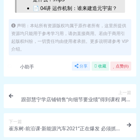
📄 04讲 运作机制：谁来建造元宇宙？
– 得到APP.pdf
🎵 04讲 运作机制：谁来建造元宇
声明：本站所有资源版权均属于原作者所有，这里所提供
资源均只能用于参考学习用，请勿直接商用。若由于商用引
宙？.mp3
起版权纠纷，一切责任均由使用者承担。更多说明请参考 VIP
📄 05讲 准备条件：实现元宇宙，个
介绍。
人、社会要做什么准备？ – 得到
APP.pdf
小助手
分享
收藏
点赞(
0
)
🎵 05讲 准备条件：实现元宇宙，个
人、社会要做什么准备？.mp3
📄 06讲 机会风险：怎样辨别当下的各
上一篇
类实践？ – 得到APP.pdf
跟邵慧宁学店铺销售“向细节要业绩”得到课程 网盘
🎵 06讲 机会风险：怎样辨别当下的各
资源
类实践？.mp3
下一篇
📄 07讲 Facebook：更名Meta意味着
崔东树-前沿课·新能源汽车2021“正在爆发 必须抓
什么？ – 得到APP.pdf
住”得到课程 网盘资源 免费分享
🎵 07讲 Facebook：更名Meta意味着