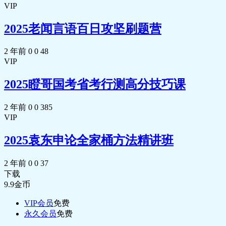
VIP
2025老闻言语百日攻坚刷题营
2 年前
0
0
48
VIP
2025瞪哥国考省考行测高分技巧课
2 年前
0
0
385
VIP
2025袁东申论全家桶方法精讲班
2 年前
0
0
37
下载
9.9
金币
VIP会员
免费
永久会员
免费