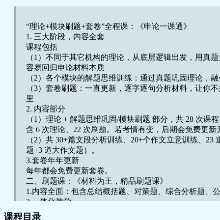
“理论
+
模块刷题
+
套卷”全程课：《申论一课通》
1.
三大阶段，内容全套
课程包括
（
1
）不同于其它机构的理论，从底层逻辑出发，用真题
容易回归申论材料本质
（
2
）各个模块的解题思维训练：通过真题巩固理论，融
（
3
）套卷刷题：一直更新，逐字逐句分析材料，让你不
里
2.
内容部分
（
1
）理论
+
解题思维巩固
/
模块刷题 部分，共
28
次课程
含
6
次理论、
22
次刷题。若考情有变，后期会免费更新
（
2
）共
30+
篇文段分析训练、
20+
个作文立意训练、
23
题
+3
道大作文题）。
3.
套卷年年更新
每年都会免费更新套卷。
二、刷题课：《材料为王，精品刷题课》
1.
内容全面：包含总结概括题、对策题、综合分析题、
2.
一体化教学
刷题
+
理论拓展
+
申论思维拓展
+
申论素材与热点积累，以
课程目录