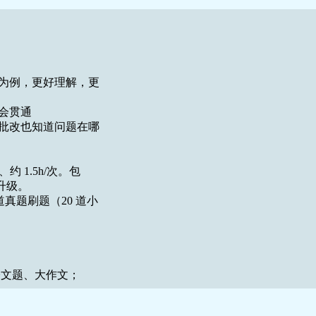
为例，更好理解，更
会贯通
批改也知道问题在哪
、约
1.5h/
次。包
升级。
道真题刷题（
20
道小
公文题、大作文；
点带面，一个刷题课、