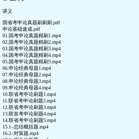
系统学申论；
3.
高效学习
讲义
只讲考点、不讲无关内容， 考点讲解高度凝练， 学习
4.
精准考点定位
国省考申论真题刷刷刷.pdf
①分模块刷题和讲解， 系统掌握各类题型的解题思路；
申论基础速成.pdf
②题目设置由易到难， 清晰易懂。
01.国考申论真题精刷1.mp4
5.
共
24
题、
10
次课，包含
3
个大作文，每次
2
小时，精
02.国考申论真题精刷2.mp4
03.国考申论真题精刷3.mp4
04.国考申论真题精刷4.mp4
05.国考申论真题精刷5.mp4
06.申论经典母题1.mp4
07.申论经典母题2.mp4
08.申论经典母题3.mp4
09.申论经典母题4.mp4
10.联省考申论刷题1.mp4
11.联省考申论刷题2.mp4
12.联省考申论刷题3.mp4
13.联首考申论刷题4.mp4
14.联省考申论刷题5.mp4
15.1–总结概括题.mp4
16.2–对策题.mp4