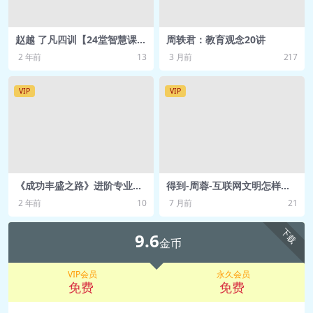
馈？.mp3
📄 wsh-0422丨07丨怎样给下属有效反
赵越 了凡四训【24堂智慧课】
周轶君：教育观念20讲
馈？.pdf
个人和企业【2.32GB】
2 年前
13
3 月前
217
🎵 wsh-0423丨08丨怎样激励下属实现
绩效目标？.mp3
VIP
VIP
📄 wsh-0423丨08丨怎样激励下属实现
绩效目标？.pdf
🎵 wsh-0424丨09丨怎样辅导下属制定
阶段计划？.mp3
📄 wsh-0424丨09丨怎样辅导下属制定
《成功丰盛之路》进阶专业课
得到-周蓉-互联网文明怎样改
【9.62G】
变城市 网盘资源
阶段计划？.pdf
2 年前
10
7 月前
21
🎵 wsh-0425丨10丨怎样选择策略对下
下载
9.6
属“因材施教”？.mp3
金币
📄 wsh-0425丨10丨怎样选择策略对下
VIP会员
永久会员
属“因材施教”？.pdf
免费
免费
🎵 wsh-0426丨11丨怎样帮助下属做好