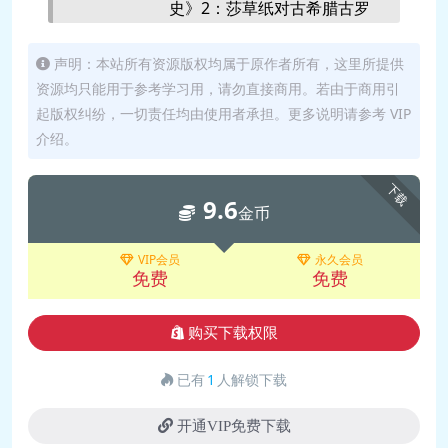
史》2：莎草纸对古希腊古罗
🎵 gh-20.0221丨顾衡问答丨为啥
马有多重要？.mp3
说找到“科学的写小说的办法”是个
📄 gh-0920丨《纸的文化
声明：本站所有资源版权均属于原作者所有，这里所提供
笑话？.mp3
资源均只能用于参考学习用，请勿直接商用。若由于商用引
史》2：莎草纸对古希腊古罗
📄 gh-20.0221丨顾衡问答丨为啥
起版权纠纷，一切责任均由使用者承担。更多说明请参考 VIP
马有多重要？.pdf
说找到“科学的写小说的办法”是个
介绍。
🎵 gh-0920丨《纸的文化
笑话？.pdf
史》3：欧洲人怎么用上了便
02丨《秦汉帝国》
下载
9.6
宜的纸？.mp3
🎵 gh-20.0224丨《秦汉帝国》
金币
📄 gh-0920丨《纸的文化
1：给平民封爵意味着什么？.mp3
史》3：欧洲人怎么用上了便
VIP会员
永久会员
📄 gh-20.0224丨《秦汉帝国》
免费
免费
宜的纸？.pdf
1：给平民封爵意味着什么？.pdf
🎵 gh-0921丨《纸的文化
🎵 gh-20.0225丨《秦汉帝国》
购买下载权限
史》4：纸张如何改变人类社
2：汉朝皇帝是怎么削弱诸侯
会？.mp3
的？.mp3
已有
1
人解锁下载
📄 gh-0921丨《纸的文化
📄 gh-20.0225丨《秦汉帝国》
史》4：纸张如何改变人类社
开通VIP免费下载
2：汉朝皇帝是怎么削弱诸侯