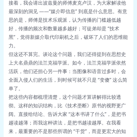
接着，我会请出波兹曼的师傅麦克卢汉，为大家解读他
最深刻的洞见 ——“媒介即信息” 到底是什么意思。有意
思的是，师傅是技术乐观派，认为传播的门槛越低越
好，传播的频次和数量越多越好；可徒弟却是 “技术
黑”，觉得新媒介取代印刷机之后，破坏了人们的思维能
力。
但这还不算完。谈论这个问题，我们还得提到在思想史
上大名鼎鼎的法兰克福学派。如今，法兰克福学派依然
活跃，他们还担心另一件事：当图像和语音过多时，会
全面入侵人们的生活，到时候可就不只是 “变傻” 这么简
单了。
把这些内容都梳理清楚，这个问题才算讲解得比较透
彻。这样的知识结构，比《技术垄断》原书的视野更广
阔。直接给结论、告诉大家 “这本书讲了什么”，是把书
越读越薄；而我这种讲法，是把书越读越厚。在我看
来，最重要的不是那些所谓的 “干货”，而是更宏大的知