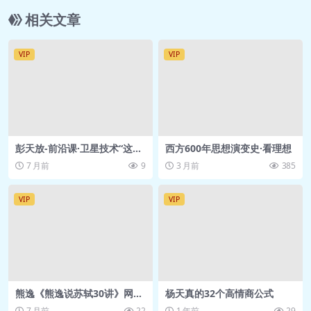
📄 gh-0926丨《文明的崩
选书和读书？.pdf
相关文章
塌》1：中国的青铜文明为何
03丨《技术垄断》
崩溃？.pdf
🎵 gh-20.0113丨《技术垄断》
VIP
VIP
🎵 gh-0927丨《文明的崩
1：说什么跟怎么说有关系
塌》2：三千年前的东地中
吗？.mp3
海，谁是大哥？.mp3
📄 gh-20.0113丨《技术垄断》
📄 gh-0927丨《文明的崩
1：说什么跟怎么说有关系
塌》2：三千年前的东地中
吗？.pdf
彭天放-前沿课·卫星技术“这个
西方600年思想演变史·看理想
领域，正在爆发”得到 网盘资
海，谁是大哥？.pdf
🎵 gh-20.0113丨《技术垄断》
7 月前
9
3 月前
385
源
🎵 gh-0928丨《文明的崩
2：“耳朵派”和“眼睛派”之争.mp3
塌》3：欧洲第一道文明之光
VIP
VIP
📄 gh-20.0113丨《技术垄断》
诞生在哪里？.mp3
2：“耳朵派”和“眼睛派”之争.pdf
📄 gh-0928丨《文明的崩
🎵 gh-20.0113丨《技术垄断》
塌》3：欧洲第一道文明之光
3：技术时代，文化怎么办？.mp3
诞生在哪里？.pdf
📄 gh-20.0113丨《技术垄断》
熊逸《熊逸说苏轼30讲》网盘
杨天真的32个高情商公式
🎵 gh-0929丨《文明的崩
3：技术时代，文化怎么办？.pdf
下载
7 月前
22
1 年前
29