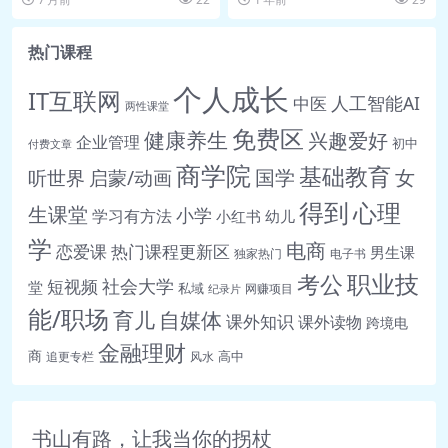
塌》4：古代东地中海贸易体
🎵 gh-20.0113丨书单1 这五本
系如何崩溃？.mp3
书，推荐给你.mp3
热门课程
📄 gh-0929丨《文明的崩
📄 gh-20.0113丨书单1 这五本
个人成长
塌》4：古代东地中海贸易体
IT互联网
书，推荐给你.pdf
人工智能AI
中医
两性课堂
系如何崩溃？.pdf
04丨《文字的力量》
免费区
健康养生
兴趣爱好
企业管理
初中
付费文章
🎵 gh-0930丨顾衡问答丨东
🎵 gh-20.0114丨《文字的力量》
商学院
基础教育
女
听世界
启蒙/动画
国学
西方青铜文明结束，区别在哪
1：口语时代的神圣权威.mp3
里？.mp3
得到
心理
📄 gh-20.0114丨《文字的力量》
生课堂
小学
学习有方法
小红书
幼儿
📄 gh-0930丨顾衡问答丨东
1：口语时代的神圣权威.pdf
学
电商
恋爱课
热门课程更新区
男生课
独家热门
电子书
西方青铜文明结束，区别在哪
🎵 gh-20.0115丨《文字的力量》
职业技
考公
社会大学
短视频
堂
里？.pdf
私域
网赚项目
2：印刷机怎么改变了我们？.mp3
纪录片
能/职场
育儿
🎵 gh-1003丨《人造肉》1：
自媒体
课外知识
📄 gh-20.0115丨《文字的力量》
课外读物
跨境电
肉蛋奶为什么变得这么便
2：印刷机怎么改变了我们？.pdf
金融理财
商
高中
追更专栏
风水
宜？.mp3
🎵 gh-20.0116丨《文字的力量》
📄 gh-1003丨《人造肉》1：
3：文字会消失吗？.mp3
肉蛋奶为什么变得这么便
📄 gh-20.0116丨《文字的力量》
书山有路，让我当你的拐杖