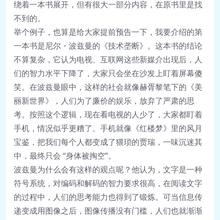
绕着一本书展开，但有很大一部分内容，在原书里是找
不到的。
举个例子，也算是给大家提前预告一下，我要介绍的第
一本书是尼尔・波兹曼的《技术垄断》。这本书的结论
不算复杂，它认为电视、互联网这些新媒介出现后，人
们的智力水平下降了，大家只会坐在沙发上盯着屏幕傻
笑。在波兹曼眼中，这样的社会就像赫胥黎笔下的《美
丽新世界》，人们为了廉价的娱乐，放弃了严肃的思
考。按照这个逻辑，现在看电视的人少了，大家都盯着
手机，情况似乎更糟了。手机就像《红楼梦》里的风月
宝鉴，把我们每个人都变成了猥琐的贾瑞，一味沉迷其
中，最终只会 “身体被掏空”。
波兹曼为什么会有这样的观点呢？他认为，文字是一种
符号系统，对编码和解码的智力要求很高，在阅读文字
的过程中，人们的思考能力也得到了锻炼。可当信息传
递变成用图像之后，图像传播没有门槛，人们也就渐渐