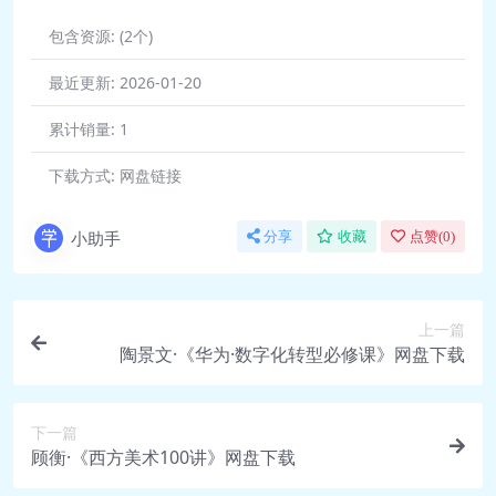
会？.pdf
的？.pdf
包含资源:
(2个)
🎵 gh-0922丨《纸的文化
🎵 gh-20.0226丨《秦汉帝国》
史》5：纸消失以后，人类会
3：皇帝为什么看豪族不顺
最近更新:
2026-01-20
怎样？.mp3
眼？.mp3
累计销量:
1
📄 gh-0922丨《纸的文化
📄 gh-20.0226丨《秦汉帝国》
史》5：纸消失以后，人类会
3：皇帝为什么看豪族不顺
下载方式:
网盘链接
怎样？.pdf
眼？.pdf
🎵 gh-0923丨顾衡问答丨短
🎵 gh-20.0227丨《秦汉帝国》
小助手
分享
收藏
点赞(
0
)
视频会带来什么样的文
4：打压商人带来了什么后
明？.mp3
果？.mp3
📄 gh-0923丨顾衡问答丨短
📄 gh-20.0227丨《秦汉帝国》
上一篇
视频会带来什么样的文
4：打压商人带来了什么后
陶景文·《华为·数字化转型必修课》网盘下载
明？.pdf
果？.pdf
🎵 gh-0926丨《文明的崩
🎵 gh-20.0228丨顾衡问答丨怎么
下一篇
塌》1：中国的青铜文明为何
选书和读书？.mp3
顾衡·《西方美术100讲》网盘下载
崩溃？.mp3
📄 gh-20.0228丨顾衡问答丨怎么