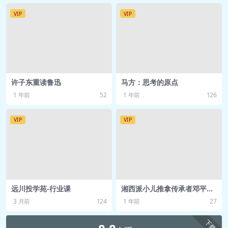
为中心，到底怎么做？.pdf
VIP
VIP
🎵 zyh-0624丨08丨社会营销导向：满
足顾客的需求，就够了吗？.mp3
📄 zyh-0624丨08丨社会营销导向：满
足顾客的需求，就够了吗？.pdf
🎵 zyh-0625丨09丨菲利普科特勒：他
许子东重读鲁迅
马方：思考的原点
是“营销”了营销学的大师.mp3
1 年前
52
1 年前
126
📄 zyh-0625丨09丨菲利普科特勒：他
是“营销”了营销学的大师.pdf
VIP
VIP
🎵 zyh-0626丨10丨彼得德鲁克：他是
营销学的“祖父”.mp3
📄 zyh-0626丨10丨彼得德鲁克：他是
营销学的“祖父”.pdf
🎵 zyh-0627丨11丨丹尼尔卡尼曼：他
远川投学苑-行业课
湘西派小儿推拿传承者邓平
均：小儿推拿课程
是营销领域的“方法论之父”.mp3
3 月前
124
1 年前
27
📄 zyh-0627丨11丨丹尼尔卡尼曼：他
下载