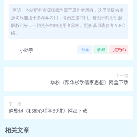
们营销做得「好」？.pdf
🎵 zyh-0620丨04丨生产导向：福特留
声明：本站所有资源版权均属于原作者所有，这里所提供资
源均只能用于参考学习用，请勿直接商用。若由于商用引起
下了什么，比流水线更重要？.mp3
版权纠纷，一切责任均由使用者承担。更多说明请参考 VIP介
📄 zyh-0620丨04丨生产导向：福特留
绍。
下了什么，比流水线更重要？.pdf
🎵 zyh-0621丨05丨产品导向：产品质
小助手
分享
收藏
点赞(
0
)
量更好，怎么反而失败了？.mp3
📄 zyh-0621丨05丨产品导向：产品质
量更好，怎么反而失败了？.pdf
上一篇
🎵 zyh-0622丨06丨销售导向：不等同
华杉《跟华杉学儒家思想》网盘下载
于「销售」，还包含什么？.mp3
📄 zyh-0622丨06丨销售导向：不等同
下一篇
于「销售」，还包含什么？.pdf
赵昱鲲《积极心理学30讲》网盘下载
🎵 zyh-0623丨07丨顾客导向：以顾客
为中心，到底怎么做？.mp3
相关文章
📄 zyh-0623丨07丨顾客导向：以顾客