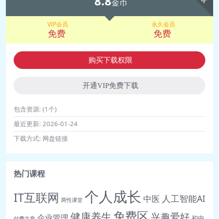
8.8
是营销领域的“方法论之父”.pdf
金币
🎵 zyh-0628丨12丨里斯和特劳特：他
VIP会员
永久会员
们确定了营销的终极战场.mp3
免费
免费
📄 zyh-0628丨12丨里斯和特劳特：他
们确定了营销的终极战场.pdf
购买下载权限
🎵 zyh-0629丨13丨大卫奥格威：他让
广告成为今天的广告.mp3
开通VIP免费下载
📄 zyh-0629丨13丨大卫奥格威：他让
包含资源:
(1个)
广告成为今天的广告.pdf
最近更新:
2026-01-24
🎵 zyh-0630丨14丨PEST：选市场，四
下载方式:
网盘链接
个要素都很好，就值得进入吗？.mp3
📄 zyh-0630丨14丨PEST：选市场，四
个要素都很好，就值得进入吗？.pdf
热门课程
🎵 zyh-0701丨15丨波特五力：挑行
个人成长
业，考虑完五个方面，还差什
IT互联网
人工智能AI
中医
两性课堂
么？.mp3
免费区
健康养生
兴趣爱好
企业管理
初中
付费文章