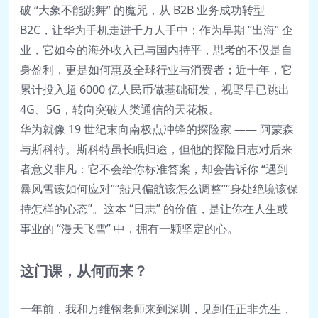
破 “大象不能跳舞” 的魔咒，从 B2B 业务成功转型
B2C，让华为手机走进千万人手中；作为早期 “出海” 企
业，它如今的海外收入已与国内持平，思考的不仅是自
身盈利，更是如何惠及全球行业与消费者；近十年，它
累计投入超 6000 亿人民币做基础研发，视野早已跳出
4G、5G，转向突破人类通信的天花板。
华为就像 19 世纪末向南极点冲锋的探险家 —— 阿蒙森
与斯科特。斯科特虽长眠归途，但他的探险日志对后来
者意义非凡：它不会给你标准答案，却会告诉你 “遇到
暴风雪该如何应对”“船只偏航该怎么调整”“身处绝境该保
持怎样的心态”。这本 “日志” 的价值，是让你在人生或
事业的 “漫天飞雪” 中，拥有一颗坚定的心。
这门课，从何而来？
一年前，我和万维钢老师来到深圳，见到任正非先生，