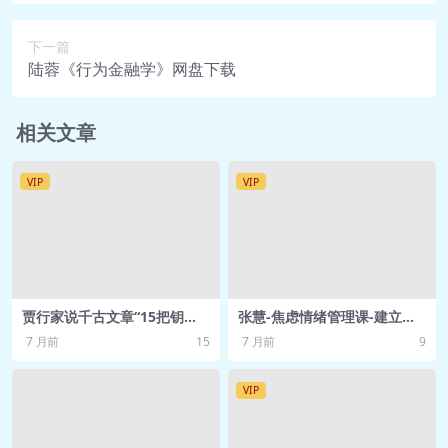
（1995年）.mp3
下一篇
🎵 ly-0303丨第四讲丨 砍掉屁股：怎样
陆蓉《行为金融学》网盘下载
解决做大之后的治理难题？.mp3
📄 ly-0303丨第四讲丨 砍掉屁股：怎样
相关文章
解决做大之后的治理难题？.pdf
🎵 ly-0303丨第四讲丨《千古兴亡多少
VIP
VIP
事，一江春水向东流》节选（2011
年）.mp3
🎵 ly-0304丨第五讲丨 山不过来我过
去：有些能力自己建立不起来，怎么
办？.mp3
贾行家说千古文章“15把钥
张慧-焦虑情绪管理课-建立内
📄 ly-0304丨第五讲丨 山不过来我过
匙，解锁中国文化情感”得到
心的稳定感和秩序感 得到 网
7 月前
15
7 月前
9
网盘资源
盘资源
去：有些能力自己建立不起来，怎么
办？.pdf
VIP
🎵 ly-0304丨第五讲丨《创业创新必须
以提升企业核心竞争力为中心》节选