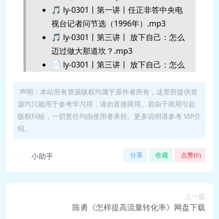
🎵 ly-0301丨第一讲丨任正非答中央电
视台记者问节选（1996年）.mp3
🎵 ly-0301丨第三讲丨 放下自己：怎么
迈过做大那道坎？.mp3
📄 ly-0301丨第三讲丨 放下自己：怎么
迈过做大那道坎？.pdf
🎵 ly-0301丨第三讲丨《我们向美国人
声明：本站所有资源版权均属于原作者所有，这里所提供资
源均只能用于参考学习用，请勿直接商用。若由于商用引起
民学习什么》节选（1998年）.mp3
版权纠纷，一切责任均由使用者承担。更多说明请参考 VIP介
🎵 ly-0301丨第二讲丨 知识分子红利：
绍。
一穷二白的公司怎么找到优秀人
才？.mp3
小助手
分享
收藏
点赞(
0
)
📄 ly-0301丨第二讲丨 知识分子红利：
一穷二白的公司怎么找到优秀人
才？.pdf
上一篇
🎵 ly-0301丨第二讲丨任正非在市场总
陈勇《怎样提高流量转化率》网盘下载
部高、中级干部就职仪式上的讲话