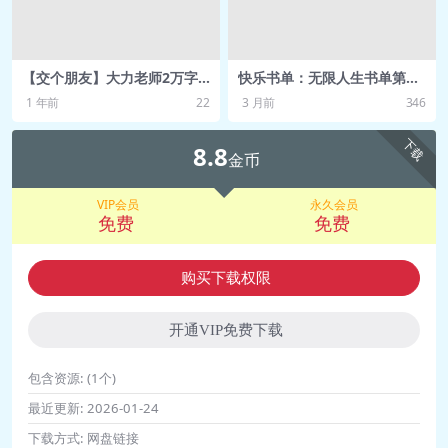
（1999年）.mp3
🎵 ly-0305丨第六讲 ｜ “哇”效应：怎样
和陌生客户建立信任关系？.mp3
【交个朋友】大力老师2万字
快乐书单：无限人生书单第三
直播卖货话术资料：催单话术
季（更新中）
📄 ly-0305丨第六讲 ｜ “哇”效应：怎样
1 年前
22
3 月前
346
大总结，超实用！
和陌生客户建立信任关系？.pdf
下载
8.8
🎵 ly-0305丨第六讲 ｜《迎接挑战，苦
金币
练内功，迎接春天的到来》节选
VIP会员
永久会员
（2002年）.mp3
免费
免费
🎵 ly-0306丨第七讲 ｜ 苟且红利：怎
么和比自己强大的对手争订单？.mp3
购买下载权限
📄 ly-0306丨第七讲 ｜ 苟且红利：怎
么和比自己强大的对手争订单？.pdf
开通VIP免费下载
🎵 ly-0306丨第七讲 ｜《雄赳赳，气昂
包含资源:
(1个)
昂，跨过太平洋》（2001年）.mp3
最近更新:
2026-01-24
🎵 ly-0307丨第八讲丨 向右倾听：怎么
下载方式:
网盘链接
抓住大机遇？.mp3