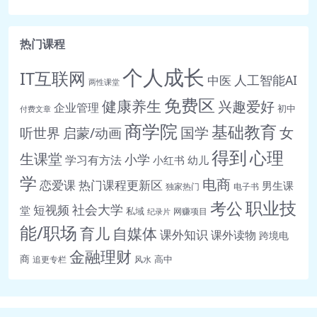
📄 ly-0307丨第八讲丨 向右倾听：怎么
抓住大机遇？.pdf
热门课程
🎵 ly-0307丨第八讲丨《在理性与平实
个人成长
中存活》节选（2003年）.mp3
IT互联网
人工智能AI
中医
两性课堂
🎵 ly-0308丨第九讲丨 算大账：怎么应
免费区
健康养生
兴趣爱好
企业管理
初中
付费文章
对行业原霸主的打压？.mp3
商学院
基础教育
女
听世界
启蒙/动画
国学
📄 ly-0308丨第九讲丨 算大账：怎么应
得到
对行业原霸主的打压？.pdf
心理
生课堂
小学
学习有方法
小红书
幼儿
🎵 ly-0308丨第九讲丨《打天下要与对
学
电商
恋爱课
热门课程更新区
男生课
独家热门
电子书
手做朋友》（2005年）.mp3
职业技
考公
社会大学
短视频
堂
私域
🎵 ly-0309丨第十讲丨 校准力与共识
网赚项目
纪录片
能/职场
育儿
自媒体
力：做错了选择，怎么还能活下
课外知识
课外读物
跨境电
来？.mp3
金融理财
商
高中
追更专栏
风水
📄 ly-0309丨第十讲丨 校准力与共识
力：做错了选择，怎么还能活下
来？.pdf