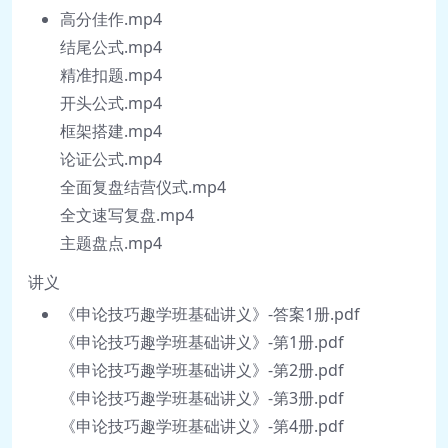
高分佳作.mp4
坎坷、诋毁和挫折。但我们从未放弃，面对
结尾公式.mp4
困难，我们坚持世上无难事，只怕有心人；
精准扣题.mp4
面对挫折，我们信奉刀在石上磨，人在事上
开头公式.mp4
练；面对诋毁，我们相信吹灭别人的灯，并
框架搭建.mp4
不会让自己更加光明。
论证公式.mp4
全面复盘结营仪式.mp4
越是黑暗的天空，越能看见星河。亲爱的同
全文速写复盘.mp4
学，勇敢的前行吧！你是高山之巅的藏玉之
主题盘点.mp4
璞，你是深林里的成材之木，你是汪洋里的
讲义
含珠之蚌，你是云层里的日出之光！一切有
《申论技巧趣学班基础讲义》-答案1册.pdf
待雕琢，一切皆有可能！总有一天，千帆过
《申论技巧趣学班基础讲义》-第1册.pdf
尽，我们将合肩执手，坐地日行八万里，巡
《申论技巧趣学班基础讲义》-第2册.pdf
天遥看一千河！
《申论技巧趣学班基础讲义》-第3册.pdf
《申论技巧趣学班基础讲义》-第4册.pdf