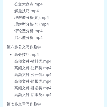
习，保证理论方法的快速学习和吸收。
公文大盘点.mp4
解题技巧.mp4
理解型分析(词).mp4
独学而无友，则孤陋而寡闻。一个人可以走
理解型分析(句).mp4
得很快，但一群人可以走得很远。学习是自
评论型分析.mp4
己的事情，但是良师益友则可以大大激发大
启示型分析.mp4
家的学习热情！在我们每一个班级群里，我
第六步公文写作趣学
们都组建了学习气氛组 —— 一条条 “鲶鱼”
同学。就是希望大家在赶学比帮超的氛围
高分技巧.mp4
中，爱上学习，快乐学习，不断进步。也希
高频文种-材料类.mp4
望大家勇当鲶鱼，以自己的拼搏努力搅动学
高频文种-短评类.mp4
习的水花，润滑上岸的梦想。
高频文种-公开信.mp4
高频文种-简报类.mp4
高频文种-讲话类.mp4
说实话，学习不易，创业亦不易。公考相丽
高频文种-启事类.mp4
君团队 2023 年 9 月创业以来，一路风雨，
第七步文章写作趣学
一路坎坷。经历过无数的意想不到的困难、