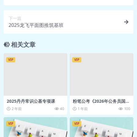
下一篇
2025龙飞平面图推筑基班
相关文章
VIP
VIP
2025丹丹常识公基专项课
粉笔公考《2026年公务员国考
笔试系统班》 (更至精讲精练
2 年前
40
1 年前
100
阶段-判断12+刷题巩固5)
VIP
VIP