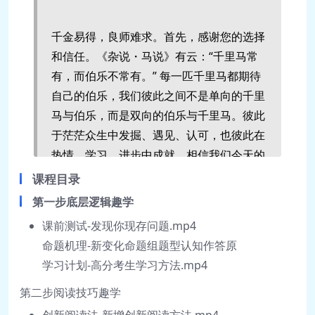
千金易得，良师难求。首先，感谢您的选择
和信任。《杂说・马说》有云：“千里马常
有，而伯乐不常有。” 每一匹千里马都期待
自己的伯乐，我们彼此之间不是单向的千里
马与伯乐，而是双向的伯乐与千里马。彼此
于茫茫众生中发掘、遇见、认可，也彼此在
热情、学习、进步中成就。相信我们今天的
乘风破浪，跃马扬鞭，最终将换来以后的春
课程目录
风得意，一日千里！
第一步底层逻辑趣学
课前测试-发现你现存问题.mp4
命题机理-新变化命题组题型认知作答原
世事洞明皆学问，人情练达即文章。申论绝
学习计划-高分考生学习方法.mp4
非玄学，申论是对公职人员能力的综合考
量。对大家的阅读理解能力、综合分析能
第二步阅读技巧趣学
力、发现和解决问题能力、文字表达能力都
创新阅读法-新增创新阅读方法.mp4