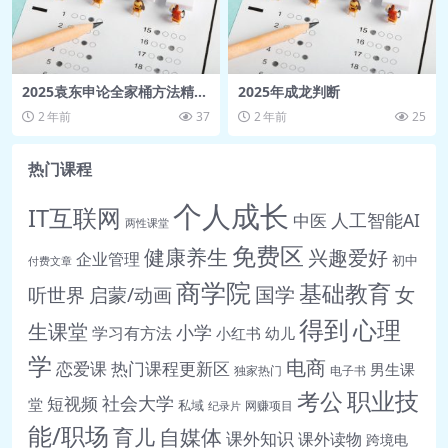
2025袁东申论全家桶方法精讲
2025年成龙判断
班
2 年前
37
2 年前
25
热门课程
个人成长
IT互联网
人工智能AI
中医
两性课堂
免费区
健康养生
兴趣爱好
企业管理
初中
付费文章
商学院
基础教育
女
听世界
启蒙/动画
国学
得到
心理
生课堂
小学
学习有方法
小红书
幼儿
学
电商
恋爱课
热门课程更新区
男生课
独家热门
电子书
职业技
考公
社会大学
短视频
堂
私域
网赚项目
纪录片
能/职场
育儿
自媒体
课外知识
课外读物
跨境电