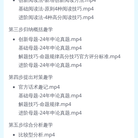
有着很高的要求。《孟子》有言 “事必有
基础阅读法-原则4种阅读技巧.mp4
法，然后可成”。要想掌握这些能力，就要
进阶阅读法-4种高分阅读技巧.mp4
掌握核心的方法。在我们的课程之中，我们
第三步归纳概括趣学
将把申论的底层逻辑和评分标准分别作为学
创新母题-24年申论真题.mp4
习的明线和暗线，帮助大家更好地理解申论
基础母题-24年申论真题.mp4
的能力考查和技巧。
解题技巧-命题规律高分技巧官方评分标准.mp4
进阶母题-24年申论真题.mp4
合抱之木，生于毫末；九层之台，起于累
第四步提出对策趣学
土。申论的台阶很高，需要我们循序渐进、
官方话术趣记.mp4
步步为营，逐步攀升。在《2025 申论技巧
基础母题-24年申论真题.mp4
提分课》中，我们为大家设计了七步走学习
解题技巧-命题规律.mp4
法，将申论的学习拆解成了七个步骤，每个
进阶母题-24年申论真题.mp4
步骤为大家明确学习要求，设计学习路径，
同时设计课堂训练。在轻松有趣的申论技巧
第五步综合分析趣学
讲解的同时，带领大家共同完成题目的练
比较型分析.mp4