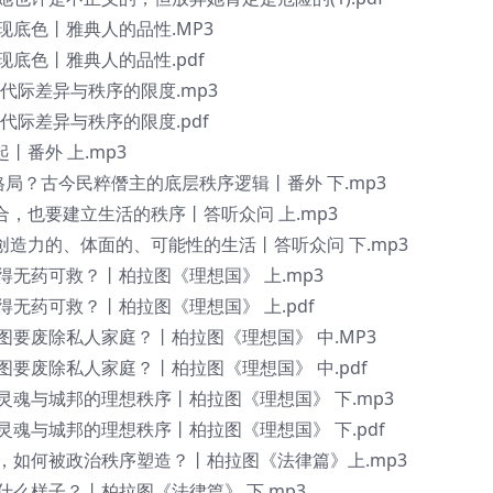
方现底色丨雅典人的品性.MP3
现底色丨雅典人的品性.pdf
丨代际差异与秩序的限度.mp3
丨代际差异与秩序的限度.pdf
丨番外 上.mp3
格局？古今民粹僭主的底层秩序逻辑丨番外 下.mp3
合，也要建立生活的秩序丨答听众问 上.mp3
创造力的、体面的、可能性的生活丨答听众问 下.mp3
坏得无药可救？丨柏拉图《理想国》 上.mp3
得无药可救？丨柏拉图《理想国》 上.pdf
拉图要废除私人家庭？丨柏拉图《理想国》 中.MP3
拉图要废除私人家庭？丨柏拉图《理想国》 中.pdf
？灵魂与城邦的理想秩序丨柏拉图《理想国》 下.mp3
？灵魂与城邦的理想秩序丨柏拉图《理想国》 下.pdf
人，如何被政治秩序塑造？丨柏拉图《法律篇》上.mp3
是什么样子？丨柏拉图《法律篇》 下.mp3