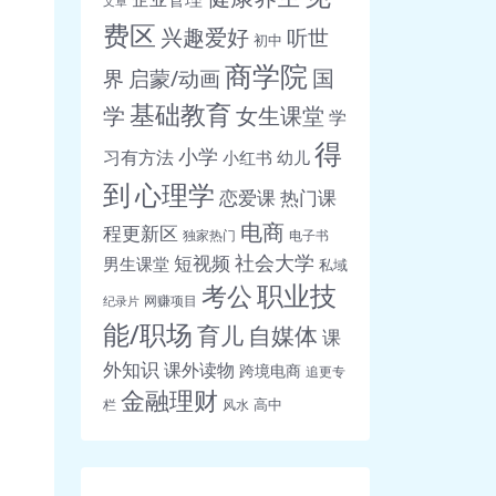
文章
费区
兴趣爱好
听世
初中
商学院
界
启蒙/动画
国
基础教育
女生课堂
学
学
得
小学
习有方法
小红书
幼儿
到
心理学
恋爱课
热门课
电商
程更新区
独家热门
电子书
社会大学
短视频
男生课堂
私域
职业技
考公
网赚项目
纪录片
能/职场
育儿
自媒体
课
外知识
课外读物
跨境电商
追更专
金融理财
高中
栏
风水