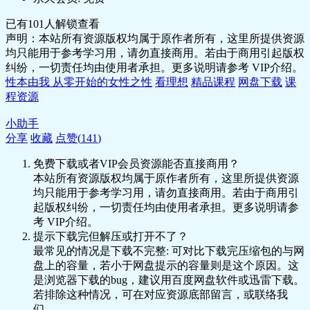
已有
101
人解锁查看
声明：本站所有资源版权均属于原作者所有，这里所提供资源
均只能用于参考学习用，请勿直接商用。若由于商用引起版权
纠纷，一切责任均由使用者承担。更多说明请参考 VIP介绍。
性本由我 从零开始的女性之性
看理想
精品课程
网盘下载
课
程资源
小助手
分享
收藏
点赞(
141
)
免费下载或者VIP会员资源能否直接商用？
本站所有资源版权均属于原作者所有，这里所提供资源
均只能用于参考学习用，请勿直接商用。若由于商用引
起版权纠纷，一切责任均由使用者承担。更多说明请参
考 VIP介绍。
提示下载完但解压或打开不了？
最常见的情况是下载不完整: 可对比下载完压缩包的与网
盘上的容量，若小于网盘提示的容量则是这个原因。这
是浏览器下载的bug，建议用百度网盘软件或迅雷下载。
若排除这种情况，可在对应资源底部留言，或联络我
们。