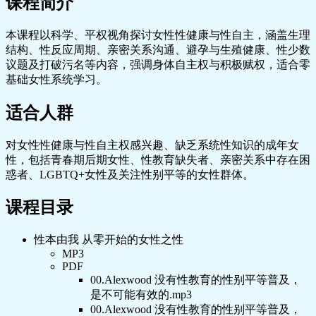
课程简介
本课程以科学、平权视角探讨女性性健康与性自主，涵盖生理
结构、性反应周期、亲密关系沟通、避孕与生殖健康、性少数
议题及打破污名等内容，强调身体自主权与积极赋权，适合零
基础女性系统学习。
适合人群
对女性性健康与性自主权感兴趣、缺乏系统性知识的成年女
性，包括青春期后期女性、性教育缺失者、亲密关系中存在困
惑者、LGBTQ+女性及关注性别平等的女性群体。
课程目录
性本由我 从零开始的女性之性
MP3
PDF
00.Alexwood 没有性教育的性别平等普及，
是不可能有效的.mp3
00.Alexwood 没有性教育的性别平等普及，