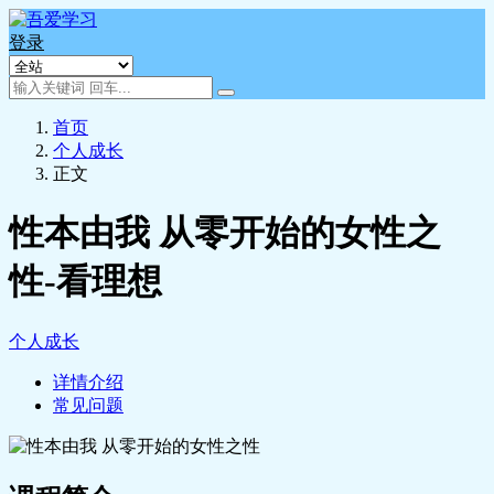
登录
首页
个人成长
正文
性本由我 从零开始的女性之
性-看理想
个人成长
详情介绍
常见问题