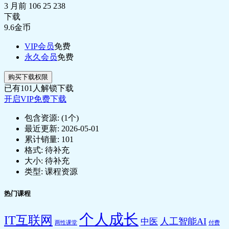
3 月前
106
25
238
下载
9.6
金币
VIP会员
免费
永久会员
免费
购买下载权限
已有
101
人解锁下载
开启VIP免费下载
包含资源:
(1个)
最近更新:
2026-05-01
累计销量:
101
格式:
待补充
大小:
待补充
类型:
课程资源
热门课程
个人成长
IT互联网
人工智能AI
中医
两性课堂
付费