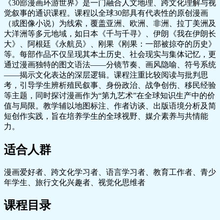
《30部漫画环游世界》是一门融合人文地理、跨文化理解与视
觉叙事的通识课程。课程以全球30部具有代表性的原创漫画
（或图像小说）为线索，覆盖亚洲、欧洲、非洲、拉丁美洲及
大洋洲等多元地域，如日本《千与千寻》、伊朗《我在伊朗长
大》、阿根廷《永航员》、刚果《刚果：一部被掠夺的历史》
等。每部作品不仅呈现其本土历史、社会现实与集体记忆，更
通过漫画独特的图文语法——分镜节奏、画风隐喻、符号系统
——揭示文化表达的深层逻辑。课程注重比较阅读与批判思
考，引导学生辨析殖民叙事、身份政治、战争创伤、移民经验
等主题，同时探讨漫画作为“第九艺术”在全球知识生产中的价
值与局限。教学辅以地图标注、作者访谈、出版语境分析及简
短创作实践，旨在培养学生的全球视野、媒介素养与共情能
力。
适合人群
漫画爱好者、跨文化学习者、语言学习者、教育工作者、青少
年学生、旅行文化兴趣者、视觉化思维者
课程目录