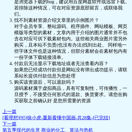
是浏览器下载的bug，建议用百度网盘软件或迅雷下载。
若排除这种情况，可在对应资源底部留言，或联络我
们。
找不到素材资源介绍文章里的示例图片？
对于会员专享、整站源码、程序插件、网站模板、网页
模版等类型的素材，文章内用于介绍的图片通常并不包
含在对应可供下载素材包内。这些相关商业图片需另外
购买，且本站不负责(也没有办法)找到出处。 同样地一
些字体文件也是这种情况，但部分素材会在素材包内有
一份字体下载链接清单。
付款后无法显示下载地址或者无法查看内容？
如果您已经成功付款但是网站没有弹出成功提示，请联
系站长提供付款信息为您处理
购买该资源后，可以退款吗？
源码素材属于虚拟商品，具有可复制性，可传播性，一
旦授予，不接受任何形式的退款、换货要求。请您在购
买获取之前确认好 是您所需要的资源
上一篇
[看理想][95]徐小虎-重新看懂中国画-共28集-[已完结]
下一篇
第五季现代的生意 商业的分工、算法与危机