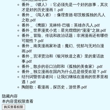
番外 _ 《镖人》：它必须先是一个好的故事，其次
才是好的历史漫画！.pdf
番外 _ 《闯入者》：像理查德·耶茨般孤独的凡人
之歌.pdf
番外 _ 《鹰眼》克林特·巴顿：英雄亦凡人.pdf
番外 _ 世界漫奖小览：星光熠熠的“漫漫”之旅.pdf
番外 _ 冒险、传说和政治话题：非洲漫画还有哪些
可能性？.pdf
番外 _ 南美漫画家补遗：魔幻、忧郁与无对白漫
画.pdf
番外 _ 宫泽贤治和《银河铁道之夜》里的童话故
事.pdf
番外 _ 散步的谷口治郎和《孤独的美食家》.pdf
番外 _ 独立漫画在国内为什么总是很受欢迎？.pdf
结刊词暨答读者问：让我们继续在漫画的世界里相
遇！.pdf
陶朗歌：看漫画，探历史，游世界.pdf
隐藏内容
本内容需权限查看
购买查看权限