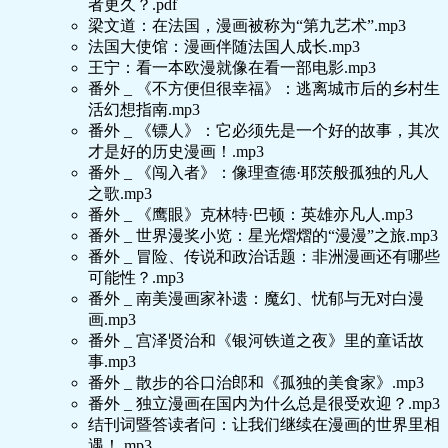
者更久？.pdf
梁文道：在法国，漫画被称为“第九艺术”.mp3
法国大使馆：漫画伴随法国人成长.mp3
王宁：看一本欧漫就像在看一部电影.mp3
番外 _ 《不方便但很幸福》：逃离城市后的乡村生
活幻想指南.mp3
番外 _ 《镖人》：它必须先是一个好的故事，其次
才是好的历史漫画！.mp3
番外 _ 《闯入者》：像理查德·耶茨般孤独的凡人
之歌.mp3
番外 _ 《鹰眼》克林特·巴顿：英雄亦凡人.mp3
番外 _ 世界漫奖小览：星光熠熠的“漫漫”之旅.mp3
番外 _ 冒险、传说和政治话题：非洲漫画还有哪些
可能性？.mp3
番外 _ 南美漫画家补遗：魔幻、忧郁与无对白漫
画.mp3
番外 _ 宫泽贤治和《银河铁道之夜》里的童话故
事.mp3
番外 _ 散步的谷口治郎和《孤独的美食家》.mp3
番外 _ 独立漫画在国内为什么总是很受欢迎？.mp3
结刊词暨答读者问：让我们继续在漫画的世界里相
遇！.mp3