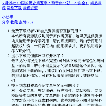
5 讲谈社·中国的历史第五季：魏晋南北朝（27集全）
精品课
程
网盘下载
课程资源
小助手
分享
收藏
点赞(
73
)
免费下载或者VIP会员资源能否直接商用？
本站所有资源版权均属于原作者所有，这里所提供资源
均只能用于参考学习用，请勿直接商用。若由于商用引
起版权纠纷，一切责任均由使用者承担。更多说明请参
考 VIP介绍。
提示下载完但解压或打开不了？
最常见的情况是下载不完整: 可对比下载完压缩包的与网
盘上的容量，若小于网盘提示的容量则是这个原因。这
是浏览器下载的bug，建议用百度网盘软件或迅雷下载。
若排除这种情况，可在对应资源底部留言，或联络我
们。
找不到素材资源介绍文章里的示例图片？
对于会员专享、整站源码、程序插件、网站模板、网页
模版等类型的素材，文章内用于介绍的图片通常并不包
含在对应可供下载素材包内。这些相关商业图片需另外
购买，且本站不负责(也没有办法)找到出处。 同样地一