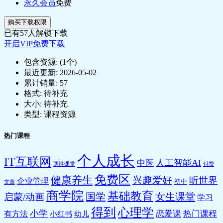
永久会员
免费
购买下载权限
已有
57
人解锁下载
开启VIP免费下载
包含资源:
(1个)
最近更新:
2026-05-02
累计销量:
57
格式:
待补充
大小:
待补充
类型:
课程资源
热门课程
个人成长
IT互联网
人工智能AI
中医
两性课堂
付费
免费区
健康养生
兴趣爱好
听世界
企业管理
初中
文章
商学院
基础教育
国学
女生课堂
启蒙/动画
学习
得到
心理学
小学
恋爱课
热门课程
有方法
小红书
幼儿