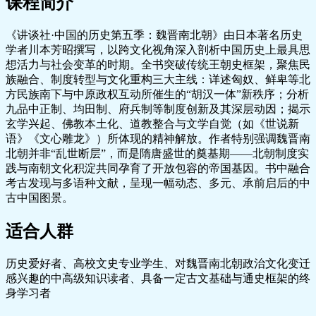
课程简介
《讲谈社·中国的历史第五季：魏晋南北朝》由日本著名历史
学者川本芳昭撰写，以跨文化视角深入剖析中国历史上最具思
想活力与社会变革的时期。全书突破传统王朝史框架，聚焦民
族融合、制度转型与文化重构三大主线：详述匈奴、鲜卑等北
方民族南下与中原政权互动所催生的“胡汉一体”新秩序；分析
九品中正制、均田制、府兵制等制度创新及其深层动因；揭示
玄学兴起、佛教本土化、道教整合与文学自觉（如《世说新
语》《文心雕龙》）所体现的精神解放。作者特别强调魏晋南
北朝并非“乱世断层”，而是隋唐盛世的奠基期——北朝制度实
践与南朝文化积淀共同孕育了开放包容的帝国基因。书中融合
考古发现与多语种文献，呈现一幅动态、多元、承前启后的中
古中国图景。
适合人群
历史爱好者、高校文史专业学生、对魏晋南北朝政治文化变迁
感兴趣的中高级知识读者、具备一定古文基础与通史框架的终
身学习者