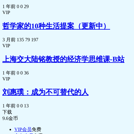
1 年前
0
0
29
VIP
哲学家的10种生活提案（更新中）
3 月前
135
79
197
VIP
上海交大陆铭教授的经济学思维课-B站
1 年前
0
0
36
VIP
刘惠璞：成为不可替代的人
1 年前
0
0
13
下载
9.6
金币
VIP会员
免费