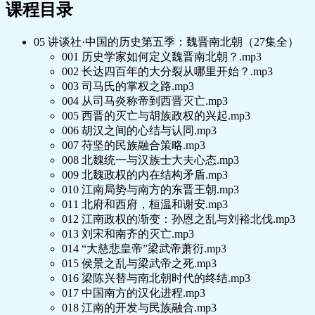
课程目录
05 讲谈社·中国的历史第五季：魏晋南北朝（27集全）
001 历史学家如何定义魏晋南北朝？.mp3
002 长达四百年的大分裂从哪里开始？.mp3
003 司马氏的掌权之路.mp3
004 从司马炎称帝到西晋灭亡.mp3
005 西晋的灭亡与胡族政权的兴起.mp3
006 胡汉之间的心结与认同.mp3
007 苻坚的民族融合策略.mp3
008 北魏统一与汉族士大夫心态.mp3
009 北魏政权的内在结构矛盾.mp3
010 江南局势与南方的东晋王朝.mp3
011 北府和西府，桓温和谢安.mp3
012 江南政权的渐变：孙恩之乱与刘裕北伐.mp3
013 刘宋和南齐的灭亡.mp3
014 “大慈悲皇帝”梁武帝萧衍.mp3
015 侯景之乱与梁武帝之死.mp3
016 梁陈兴替与南北朝时代的终结.mp3
017 中国南方的汉化进程.mp3
018 江南的开发与民族融合.mp3