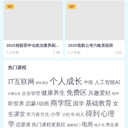
VIP
VIP
2025相丽君申论政治素养刷题
2025笔航公考六略系统班
班
2 年前
48
2 年前
63
热门课程
个人成长
IT互联网
人工智能AI
中医
两性课堂
免费区
健康养生
兴趣爱好
企业管理
初中
付费文章
商学院
基础教育
女
听世界
启蒙/动画
国学
得到
心理
生课堂
小学
学习有方法
小红书
幼儿
学
电商
恋爱课
热门课程更新区
男生课
独家热门
电子书