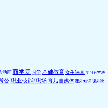
商学院
基础教育
国学
女生课堂
/动画
学习有方法
职业技能/职场
考公
育儿
自媒体
课外知识
课外读