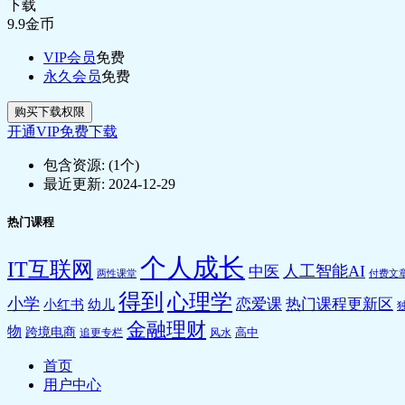
下载
9.9
金币
VIP会员
免费
永久会员
免费
购买下载权限
开通VIP免费下载
包含资源:
(1个)
最近更新:
2024-12-29
热门课程
个人成长
IT互联网
人工智能AI
中医
两性课堂
付费文
得到
心理学
小学
恋爱课
热门课程更新区
小红书
幼儿
金融理财
物
跨境电商
高中
追更专栏
风水
首页
用户中心