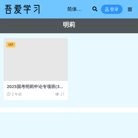
登录
明莉
VIP
2025国考明莉申论专项班(3
班)
2 年前
21