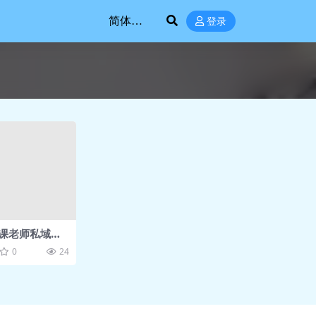
登录
课老师私域卖
0
24