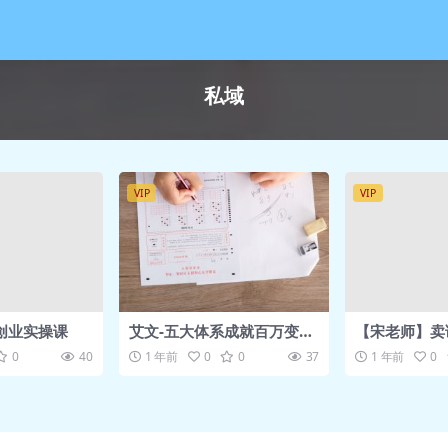
私域
VIP
VIP
创业实操课
艾文-五大体系成就百万变现
【宋老师】卖
AI超级个体- AI流量变现特
课营
0
40
1 年前
0
0
37
1 年前
0
训营