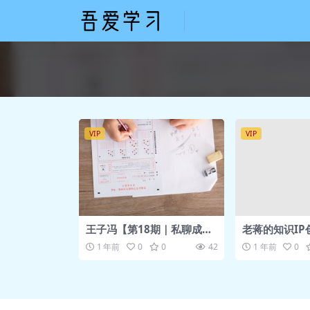
VIP
VIP
王子冯【第18期｜私聊成交
老蒋的知识IP
朋友圈文案实战营】
1 年前
0
0
42
1 年前
0