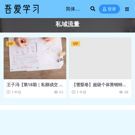
登录
私域流量
VIP
VIP
王子冯【第18期｜私聊成交 朋
【雪梨卷】超级个体营销特训
友圈文案实战营】
营18节
1 年前
43
1 年前
48