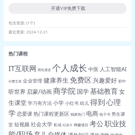
开通VIP免费下载
包含资源:
(1个)
最近更新:
2024-12-21
热门课程
个人成长
IT互联网
人工智能AI
中医
两性课堂
免费区
健康养生
兴趣爱好
企业管理
初中
付费文章
商学院
基础教育
女
听世界
启蒙/动画
国学
得到
心理
生课堂
小学
学习有方法
小红书
幼儿
学
电商
恋爱课
热门课程更新区
男生课
独家热门
电子书
职业技
考公
社会大学
短视频
堂
私域
网赚项目
纪录片
能/职场
育儿
自媒体
课外知识
课外读物