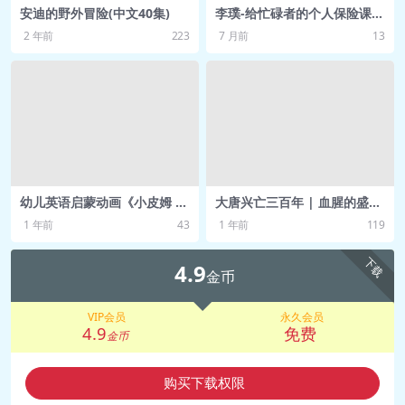
安迪的野外冒险(中文40集)
李璞-给忙碌者的个人保险课
“终身受益的风险管理课”得到
2 年前
223
7 月前
13
网盘资源
幼儿英语启蒙动画《小皮姆 Li
大唐兴亡三百年 | 血腥的盛唐
ttle Pim (视频+音频+PDF) 》
丨董宇辉、俞敏洪推荐[喜马拉
1 年前
43
1 年前
119
雅有声书]
下载
4.9
金币
VIP会员
永久会员
4.9
免费
金币
购买下载权限