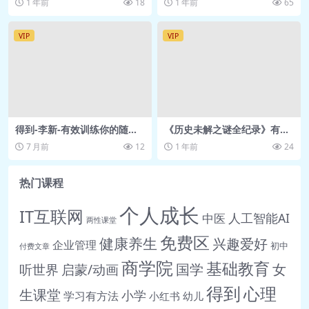
1 年前
18
1 年前
65
载】
VIP
VIP
得到-李新-有效训练你的随机
《历史未解之谜全纪录》有声
应变能力 网盘资源
书，探索人类历史背后的未解
7 月前
12
1 年前
24
真相
热门课程
个人成长
IT互联网
人工智能AI
中医
两性课堂
免费区
健康养生
兴趣爱好
企业管理
初中
付费文章
商学院
基础教育
女
听世界
启蒙/动画
国学
得到
心理
生课堂
小学
学习有方法
小红书
幼儿