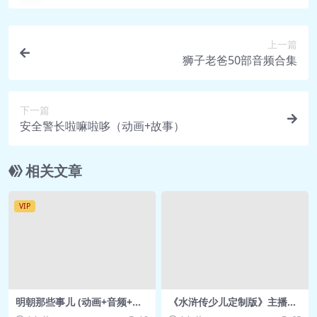
上一篇
狮子老爸50部音频合集
下一篇
安全警长啦嘛啦哆（动画+故事）
相关文章
VIP
明朝那些事儿 (动画+音频+电
《水浒传少儿定制版》主播：
子书)
恐龙叔叔 380集完【网盘下