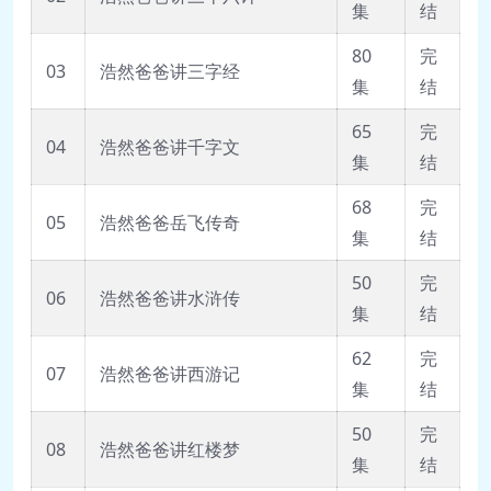
集
结
80
完
03
浩然爸爸讲三字经
集
结
65
完
04
浩然爸爸讲千字文
集
结
68
完
05
浩然爸爸岳飞传奇
集
结
50
完
06
浩然爸爸讲水浒传
集
结
62
完
07
浩然爸爸讲西游记
集
结
50
完
08
浩然爸爸讲红楼梦
集
结