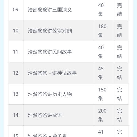
40
完
09
浩然爸爸讲三国演义
集
结
180
完
10
浩然爸爸讲笠翁对韵
集
结
40
完
11
浩然爸爸讲民间故事
集
结
45
完
12
浩然爸爸 – 讲神话故事
集
结
150
完
13
浩然爸爸讲历史人物
集
结
200
完
14
浩然爸爸讲成语
集
结
41
完
15
浩然爸爸 – 弟子规