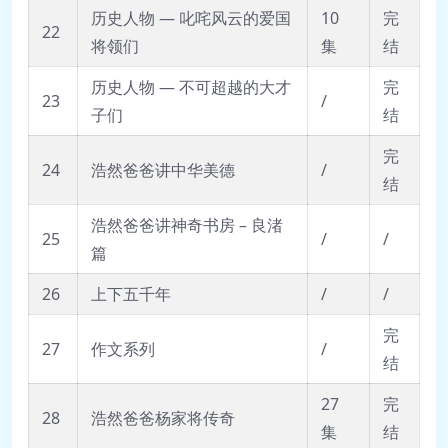
历史人物 — 叱咤风云的爱国
10
完
22
将领们
集
结
历史人物 — 不可超越的大才
完
23
/
子们
结
完
24
浩然爸爸讲中华美德
/
结
浩然爸爸讲神奇书房 – 良渚
25
/
/
篇
26
上下五千年
/
/
完
27
作文系列
/
结
27
完
28
浩然爸爸杨家将传奇
集
结