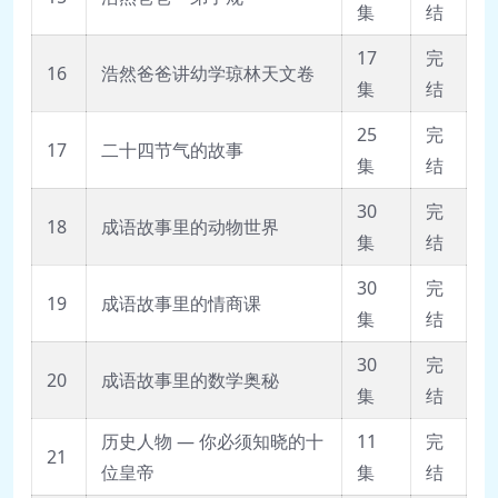
集
结
17
完
16
浩然爸爸讲幼学琼林天文卷
集
结
25
完
17
二十四节气的故事
集
结
30
完
18
成语故事里的动物世界
集
结
30
完
19
成语故事里的情商课
集
结
30
完
20
成语故事里的数学奥秘
集
结
历史人物 — 你必须知晓的十
11
完
21
位皇帝
集
结