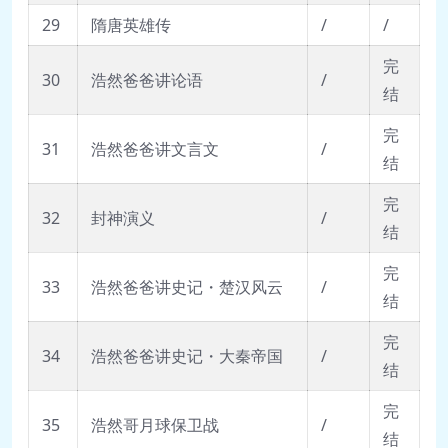
29
隋唐英雄传
/
/
完
30
浩然爸爸讲论语
/
结
完
31
浩然爸爸讲文言文
/
结
完
32
封神演义
/
结
完
33
浩然爸爸讲史记・楚汉风云
/
结
完
34
浩然爸爸讲史记・大秦帝国
/
结
完
35
浩然哥月球保卫战
/
结