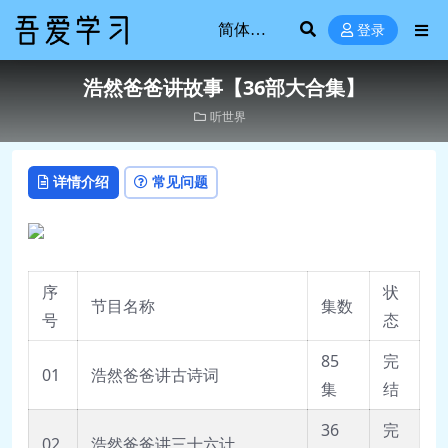
登录
浩然爸爸讲故事【36部大合集】
听世界
详情介绍
常见问题
序
状
节目名称
集数
号
态
85
完
01
浩然爸爸讲古诗词
集
结
36
完
02
浩然爸爸讲三十六计