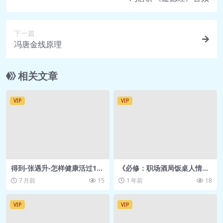
是一致的不会自相矛酒。五，t正确。是用
正确，标点正的要求，你会发现绝大多数都
下一篇
达不到正确这最后一个是u，是生动，这是
冯唐金线原理
金线之、又加上生动，是好上加好。最后在
这个并场白里，我想授各位交代，如何最后
相关文章
在这个开场白里，我想跟各位交代。如就已
VIP
VIP
对做决美是偏充述是编不充量你下课功本，
它时参，我议你可以先听我讲书，抱着独立
思考，存疑的一点；第三步，再断一下我的
讲书，希望你有一下心事，我着不怀疑的态
得到-张遇升-怎样健康活过100
《必修：职场酒局饭桌人情世
里，第四步，典中的经典再读一遍，这遍读
岁 网盘资源
故》走亲访友 饭局应酬 用得
7 月前
15
1 年前
18
着
得慢一点，这星期就过得非常充实最范单的
VIP
VIP
径，两步：一开心，听原著。阅读的时候读