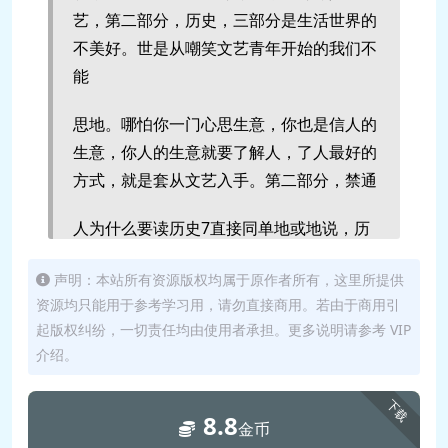
艺，第二部分，历史，三部分是生活世界的
不美好。世是从嘲笑文艺青年开始的我们不
能
思地。哪怕你一门心思生意，你也是信人的
生意，你人的生意就要了解人，了人最好的
方式，就是套从文艺入手。第二部分，禁通
人为什么要读历史7直接同单地或地说，历
史是由人类活动构成的，普通人你一切，而
声明：本站所有资源版权均属于原作者所有，这里所提供
史是特别有益的补充，甚至是劳力酸的信息
资源均只能用于参考学习用，请勿直接商用。若由于商用引
起版权纠纷，一切责任均由使用者承担。更多说明请参考 VIP
来。历史相对文学来说，有可从历史看人性
介绍。
是写小文诗，从历史看管理动唐管理各询、
CEO,高第三，生活。生活里有很多美，我
下载
8.8
金币
们不只是时，我也是有生活的。我每天也要