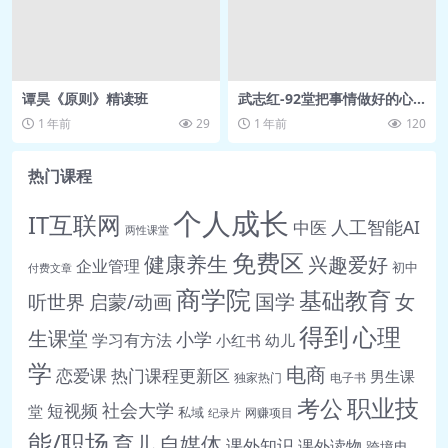
把手机放在一边。有了一个超越利人的错
径，那就是什么？那两读书。这个要从我个
人读书的经验起，是一个非常不善欢走捷径
谭昊《原则》精读班
武志红-92堂把事情做好的心
的人，总认为无论聪明人还是不聪明的人，
理学课
1 年前
29
1 年前
120
都不应该走捷。天比较好的人，如果他下我
热门课程
认为读书这条能径学不到的。这什么现了就
个人成长
是看的家人写的来书意记，看前动人一种角
IT互联网
人工智能AI
中医
两性课堂
免费区
健康养生
兴趣爱好
度，就好像山有多条路有可能上山至少是条
企业管理
初中
付费文章
路，一对你有柔够的参考价值。我当时十几
商学院
基础教育
女
听世界
启蒙/动画
国学
岁开始向狂阅读的时候，看了大量人，他们
得到
心理
生课堂
小学
学习有方法
小红书
幼儿
学
写的书评对批帮动非常之大。我把小时候时
电商
恋爱课
热门课程更新区
男生课
独家热门
电子书
我帮助最大的两个读书万法，母古话，跟修
职业技
考公
社会大学
短视频
堂
私域
网赚项目
纪录片
位交代一下。第一个是：读书,切身须思。
能/职场
育儿
自媒体
课外知识
课外读物
跨境电