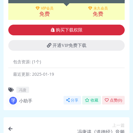
吃饭，每月。如何把生活过得更美好一点。
VIP会员
永久会员
也是我一多，并不味着你要消耗很多精力。
免费
免费
它本酒、茶不见雨很责，一册《请诗三百
购买下载权限
首》是看着密诗入，很有可能你有诗书气血
更美丽。但是这是需要学习的有的我可以很
开通VIP免费下载
负
包含资源:
(1个)
案寻常确定，是有的。我可以很负责地说，
最近更新:
2025-01-19
这是在金桃之上合线，和对度以理述，通常
掌是在少数人手《小说的五十堂课》。中国
冯唐
人其实也有，虽本也q，我给大家数了一个
小助手
分享
收藏
点赞(
0
)
简洁的版本，西方是开头的。说的，不三位
说。活说读楚的，不用三句话说。说的是她
上一篇
容已在了并表达的世界观、人生观、价值观
冯唐讲《道德经》音频