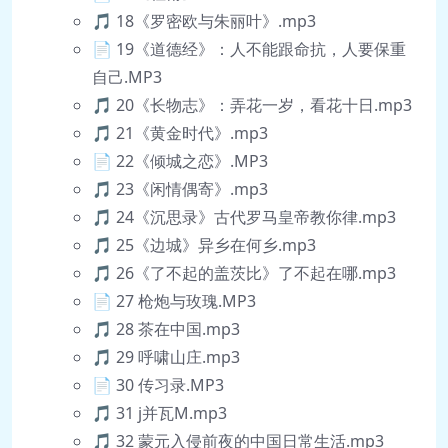
🎵 18《罗密欧与朱丽叶》.mp3
📄 19《道德经》：人不能跟命抗，人要保重
自己.MP3
🎵 20《长物志》：弄花一岁，看花十日.mp3
🎵 21《黄金时代》.mp3
📄 22《倾城之恋》.MP3
🎵 23《闲情偶寄》.mp3
🎵 24《沉思录》古代罗马皇帝教你律.mp3
🎵 25《边城》异乡在何乡.mp3
🎵 26《了不起的盖茨比》了不起在哪.mp3
📄 27 枪炮与玫瑰.MP3
🎵 28 茶在中国.mp3
🎵 29 呼啸山庄.mp3
📄 30 传习录.MP3
🎵 31 j并瓦M.mp3
🎵 32 蒙元入侵前夜的中国日常生活.mp3