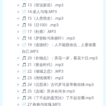
🎵 13《世说新语》.mp3
📄 14.老人与海.MP3
🎵 15《人类简史》.mp3
🎵 16《日100》.mp3
📄 17《杜甫》.MP3
🎵 18《罗密欧与朱丽叶》.mp3
📄 19《道德经》：人不能跟命抗，人要保重
自己.MP3
🎵 20《长物志》：弄花一岁，看花十日.mp3
🎵 21《黄金时代》.mp3
📄 22《倾城之恋》.MP3
🎵 23《闲情偶寄》.mp3
🎵 24《沉思录》古代罗马皇帝教你律.mp3
🎵 25《边城》异乡在何乡.mp3
🎵 26《了不起的盖茨比》了不起在哪.mp3
📄 27 枪炮与玫瑰.MP3