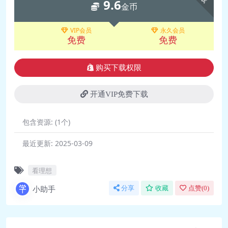
9.6
📄 7. 有绝对的公平和正义吗？.pdf
金币
🎵 8. 究竟什么是“好的生活”？.mp3
📄 8. 究竟什么是“好的生活”？.pdf
VIP会员
永久会员
免费
免费
🎵 9. 我们的行动真的是自由选择的
吗.mp3
购买下载权限
📄 9. 我们的行动真的是自由选择的
吗？.pdf
开通VIP免费下载
🎵 10. 人的命运都是被决定的
吗？.mp3
包含资源:
(1个)
📄 10. 人的命运都是被决定的吗？.pdf
最近更新:
2025-03-09
🎵 11. 只有人可以摆脱因果链条
吗.mp3
看理想
📄 11. 只有人可以摆脱因果链条
吗？.pdf
小助手
分享
收藏
点赞(
0
)
🎵 12. 用做好事的方式获利还是道德
吗.mp3