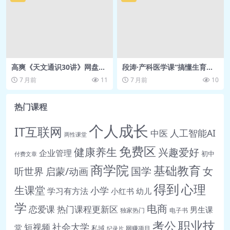
📄 18. 如何区分一个命题是科学还是伪
科学.pdf
🎵 19. 科学的基础来源于哪里.mp3
📄 19. 科学的基础来源于哪里.pdf
🎵 20. 主观感受是如何变成客观事实
高爽《天文通识30讲》网盘下
段涛·产科医学课“搞懂生育这
的.mp3
载
回事” 得到课程 网盘资源
7 月前
11
7 月前
10
📄 20. 主观感受是如何变成客观事实
的？.pdf
热门课程
🎵 21. 把一切都数学化会有什么问
个人成长
IT互联网
题.mp3
人工智能AI
中医
两性课堂
📄 21. 把一切都数学化会有什么问
免费区
健康养生
兴趣爱好
企业管理
初中
付费文章
题.pdf
商学院
基础教育
女
听世界
启蒙/动画
国学
🎵 22. 探寻科学与真理的意义.mp3
得到
心理
生课堂
📄 22. 探寻科学与真理的意义.pdf
小学
学习有方法
小红书
幼儿
🎵 23. 丧尸究竟还算不算“人”.mp3
学
电商
恋爱课
热门课程更新区
男生课
独家热门
电子书
📄 23. 丧尸究竟还算不算“人”？.pdf
职业技
考公
社会大学
短视频
堂
私域
网赚项目
纪录片