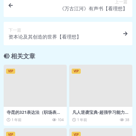
📄 12. 用做好事的方式获利还是道德
上一篇
《万古江河》有声书【看理想】
吗？.pdf
🎵 13. “自由”也会被滥用吗.mp3
📄 13. “自由”也会被滥用吗？.pdf
下一篇
🎵 14. 什么是以自由为名的强制.mp3
资本论及其创造的世界【看理想】
📄 14. 什么是以自由为名的强制.pdf
🎵 15. 如何探寻生的意义.mp3
相关文章
📄 15. 如何探寻生的意义.pdf
🎵 16. 如何认识死亡.mp3
VIP
VIP
📄 16. 如何认识死亡.pdf
🎵 17. 当讨论科学与否时，我们在讨论
什么.mp3
📄 17. 当讨论科学与否时，我们在讨论
什么.pdf
寺昆的321表达法（职场表达
凡人逆袭宝典-超强学习能力养
课）
成术
🎵 18. 如何区分一个命题是科学还是伪
1 年前
104
1 年前
38
科学.mp3
VIP
VIP