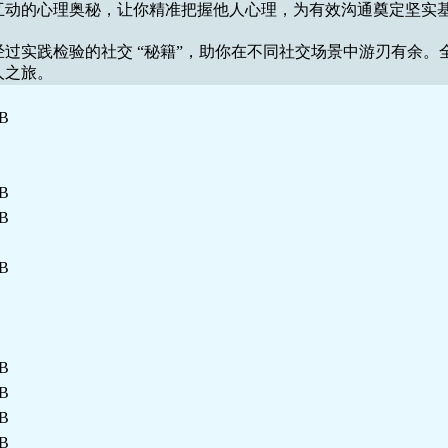
际互动的心理奥秘，让你精准把握他人心理，为有效沟通奠定坚实基
经过实践检验的社交 “秘籍”，助你在不同社交场景中游刃有余。全
人之旅。
MB
B
B
MB
MB
MB
B
B
B
MB
MB
MB
MB