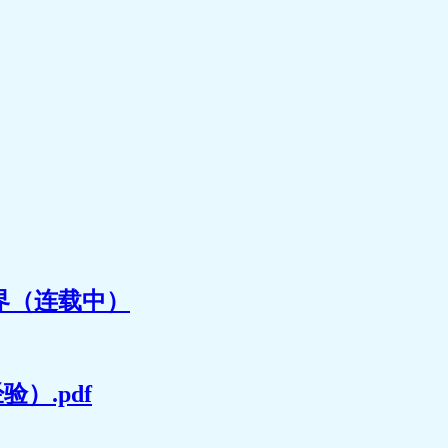
界（连载中）
）.pdf