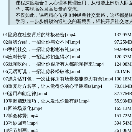
课程深度融合 2 大心理学原理应用，从根源上剖析人
垒，实现高效且高质量的交流。
不仅如此，课程精心传授 8 种经典社交套路，这些都是
学习，一步步解锁沟通社交的新境界，轻松开启社交达
01隐藏在社交背后的终极秘密].mp4
132.95
02自我介绍，一招让你与众不同].mp4
97.25M
03手机社交，一招让你彬彬有礼].mp4
99.99M
04应对长辈，一招让你如鱼得水].mp4
120.37
05就聊吃的，一招让你跟所有人都能聊得来].mp4
124.08
06无话可说，一招让你轻松破冰].mp4
70.1MB
07漂亮话打包，一次让你所有场景都能游刃有余].mp4
100.18
08重复对方名字，让人觉得你的心里装着ta].mp4
70.81M
09运用布朗定律].mp4
87.77M
10掌握幽默技巧，让人发现你最有趣].mp4
55.93M
11回答场景化].mp4
165.13
12学会称赞].mp4
151.72
13巧妙回夸].mp4
394.54
14细节刻画].mp4
261.06