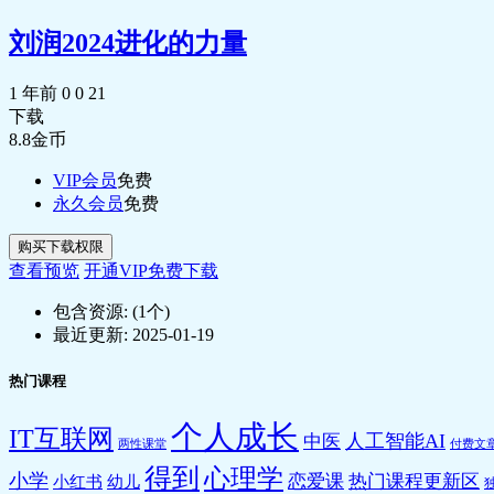
刘润2024进化的力量
1 年前
0
0
21
下载
8.8
金币
VIP会员
免费
永久会员
免费
购买下载权限
查看预览
开通VIP免费下载
包含资源:
(1个)
最近更新:
2025-01-19
热门课程
个人成长
IT互联网
人工智能AI
中医
两性课堂
付费文
得到
心理学
小学
恋爱课
热门课程更新区
小红书
幼儿