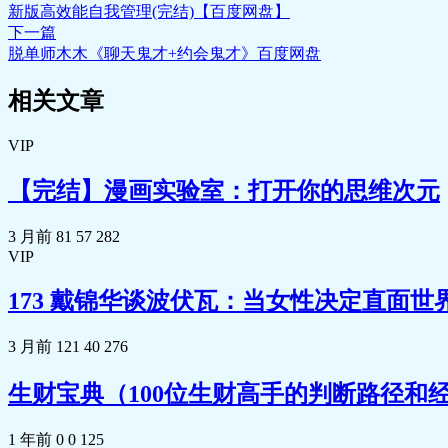
新版高效能自我管理(完结)【百度网盘】
下一篇
脱单师木木《聊天鬼才+约会鬼才》百度网盘
相关文章
VIP
【完结】漫画实验室：打开你的思维次元
3 月前
81
57
282
VIP
173 戴锦华谈波伏瓦：当女性决定直面世
3 月前
121
40
276
生财宝典（100位生财高手的判断路径和经验
1 年前
0
0
125