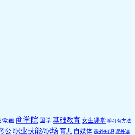
商学院
基础教育
国学
女生课堂
/动画
学习有方法
职业技能/职场
考公
育儿
自媒体
课外知识
课外读