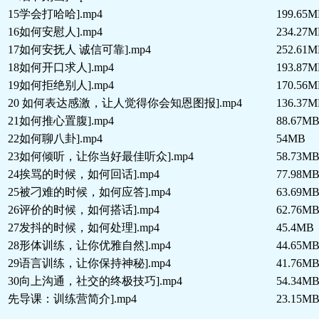
15学会打哈哈].mp4
199.65
16如何安慰人].mp4
234.27
17如何安抚人 诚信可靠].mp4
252.61
18如何开口求人].mp4
193.87
19如何拒绝别人].mp4
170.56
20 如何表达感激，让人觉得你会知恩图报].mp4
136.37
21如何推心置腹].mp4
88.67M
22如何聊八卦].mp4
54MB
23如何倾听，让你当好最佳听众].mp4
58.73M
24挨骂的时候，如何回话].mp4
77.98M
25被刁难的时候，如何应答].mp4
63.69M
26评价的时候，如何搭话].mp4
62.76M
27发抖的时候，如何处理].mp4
45.4MB
28形体训练，让你优雅自然].mp4
44.65M
29语言训练，让你保持神秘].mp4
41.76M
30向上沟通，社交的终极技巧].mp4
54.34M
先导课：训练营简介].mp4
23.15M