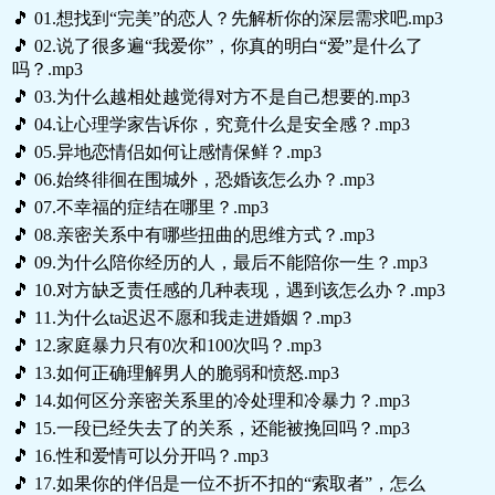
🎵 01.想找到“完美”的恋人？先解析你的深层需求吧.mp3
🎵 02.说了很多遍“我爱你”，你真的明白“爱”是什么了
吗？.mp3
🎵 03.为什么越相处越觉得对方不是自己想要的.mp3
🎵 04.让心理学家告诉你，究竟什么是安全感？.mp3
🎵 05.异地恋情侣如何让感情保鲜？.mp3
🎵 06.始终徘徊在围城外，恐婚该怎么办？.mp3
🎵 07.不幸福的症结在哪里？.mp3
🎵 08.亲密关系中有哪些扭曲的思维方式？.mp3
🎵 09.为什么陪你经历的人，最后不能陪你一生？.mp3
🎵 10.对方缺乏责任感的几种表现，遇到该怎么办？.mp3
🎵 11.为什么ta迟迟不愿和我走进婚姻？.mp3
🎵 12.家庭暴力只有0次和100次吗？.mp3
🎵 13.如何正确理解男人的脆弱和愤怒.mp3
🎵 14.如何区分亲密关系里的冷处理和冷暴力？.mp3
🎵 15.一段已经失去了的关系，还能被挽回吗？.mp3
🎵 16.性和爱情可以分开吗？.mp3
🎵 17.如果你的伴侣是一位不折不扣的“索取者”，怎么