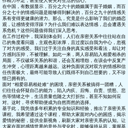
作精力不足，甚至使人丧失对生活的信心。
在中国，有数据显示，百分之六十的婚姻属于面子婚姻，而百
分之七十的情感问题是能够得到解决的，百分之九十的情感关
系有变得更健康的潜力。那么，究竟是什么影响了我们的婚恋
观，让感情变得浮躁？为什么我们难以表达情感，总会遭遇关
系危机？这些问题值得我们深入思考。
在工作过程中，我深刻体会到，人们在亲密关系中往往站在自
己的角度看问题，主观色彩浓厚，且过度以自我为中心，忽视
了对方的感受。我们过于关注自身的真实感受和看法，却让对
方感到压抑，不被理解。如此一来，两人容易陷入相爱相杀的
局面，不仅破坏关系的和谐，还会互相埋怨，在误会中反复产
生冲突，心理距离越来越远。这种负面状况对双方的情感和信
任伤害极大，最终可能导致人们既得不到自己想要的，又不珍
惜已拥有的。
面对 “相爱容易相处难” 的困境，亲密关系被搞得一团糟，人
们往往会怀疑自己的能力，陷入内疚、后悔、自责、愤怒、悲
伤等情绪之中，生活质量也随之大打折扣，甚至不知如何应
对。这时，寻求帮助便成为自然而然的选择。
基于此，我凭借多年积累的专业知识和经验，推出了亲密关系
课程。我希望通过这个课程，帮助大家面对内心的困惑，揭示
爱情的秘密，提供全新视角，刷新大家对亲密关系的认知。让
大家在面对感情世界的意外与变化时，能够保持从容，掌握基