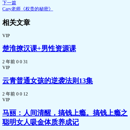
下一篇
Cary老师《权贵的秘密》
相关文章
VIP
楚淮撩汉课+男性资源课
2 年前
0
0
31
VIP
云青普通女孩的逆袭法则13集
2 年前
0
0
12
VIP
马丽：人间清醒，搞钱上瘾。搞钱上瘾之
聪明女人吸金体质养成记