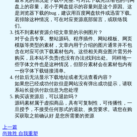
最常见的情况是下载不完整: 可对比下载完压缩包的与网
盘上的容量，若小于网盘提示的容量则是这个原因。这
是浏览器下载的bug，建议用百度网盘软件或迅雷下载。
若排除这种情况，可在对应资源底部留言，或联络我
们。
找不到素材资源介绍文章里的示例图片？
对于会员专享、整站源码、程序插件、网站模板、网页
模版等类型的素材，文章内用于介绍的图片通常并不包
含在对应可供下载素材包内。这些相关商业图片需另外
购买，且本站不负责(也没有办法)找到出处。 同样地一
些字体文件也是这种情况，但部分素材会在素材包内有
一份字体下载链接清单。
付款后无法显示下载地址或者无法查看内容？
如果您已经成功付款但是网站没有弹出成功提示，请联
系站长提供付款信息为您处理
购买该资源后，可以退款吗？
源码素材属于虚拟商品，具有可复制性，可传播性，一
旦授予，不接受任何形式的退款、换货要求。请您在购
买获取之前确认好 是您所需要的资源
上一篇
尚致胜 自我重塑