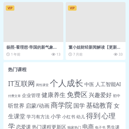
场？.mp3
VIP
VIP
🎵 26茶话会：朋友圈与展示面！.mp3
🎵 27茶话会：如何认识更多的女
生.mp3
🎵 28【撩法】长期关系三部曲
杨照-看理想·帝国的新气象：
董小姐财经新闻解读【更新
（下）：共同成长（正式课）.mp3
九部经典里的大唐
中】网盘资源
1 年前
13
7 月前
33
部分图示
04PPT
热门课程
🖼️
个人成长
2@OITV}IC$SR4WQHHOQ8SEA.png
IT互联网
人工智能AI
中医
两性课堂
05PPT
免费区
健康养生
兴趣爱好
企业管理
初中
🖼️ 01.png
付费文章
商学院
基础教育
女
听世界
启蒙/动画
国学
🖼️ 02.png
🖼️ 03.png
得到
心理
生课堂
小学
学习有方法
小红书
幼儿
🖼️ 04.png
学
电商
恋爱课
热门课程更新区
男生课
独家热门
电子书
🖼️ 05.png