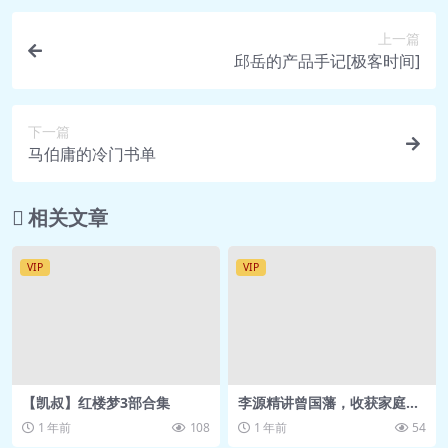
成为她的唯一.mp3
上一篇
🎵 18【撩法】长期关系三部曲
邱岳的产品手记[极客时间]
（中）：深度连接（正式课）.mp3
🎵 19【撩法】系列课：4个方法破解私
下一篇
密空间.mp3
马伯庸的冷门书单
🎵 20【撩法】系列课：邀约7式：7个
实战邀约细节，你必须掌握.mp3
相关文章
🎵 21茶话会：如何摆脱老好人？+答疑
水.mp3
VIP
VIP
🎵 22【撩法】系列课：面对面约会如
何拥有强大心态，不惧怕女神.mp3
🎵 23【撩法】系列课：如何打造超强
吸引力的朋友圈.mp3
🎵 24茶话会：提升情商，高情商的重
【凯叔】红楼梦3部合集
李源精讲曾国藩，收获家庭事
要性！.mp3
业双丰收心法
1 年前
108
1 年前
54
🎵 25茶话会：和女生聊天如何开