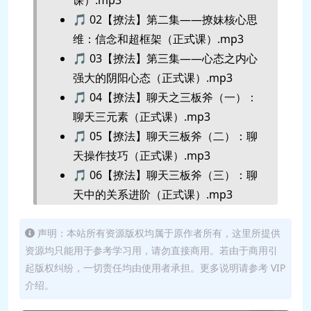
🎵 02【撩法】第二集——撩妹核心思
维：信念和超框架（正式课）.mp3
🎵 03【撩法】第三集——心态之内心
强大的阴阳心态（正式课）.mp3
🎵 04【撩法】聊天之三板斧（一）：
聊天三元素（正式课）.mp3
🎵 05【撩法】聊天三板斧（二）：聊
天操作技巧（正式课）.mp3
🎵 06【撩法】聊天三板斧（三）：聊
天中的关系进阶（正式课）.mp3
🎵 07【撩法】三大迷人男神类型（正
式课）.mp3
声明：本站所有资源版权均属于原作者所有，这里所提供
资源均只能用于参考学习用，请勿直接商用。若由于商用引
🎵 08【撩法】如何通过讲故事让女生
起版权纠纷，一切责任均由使用者承担。更多说明请参考 VIP
产生感觉（正式课）.mp3
介绍。
🎵 09【撩法】约会4部曲（一）：白天
约会 第一弹（正式课）.mp3