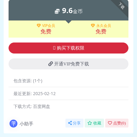
下载
9.6
🎵 10【撩法】约会4部曲（二）：约会
金币
时聊什么话题（正式课）.mp3
🎵 11【撩法】约会4部曲（三）：如何
VIP会员
永久会员
免费
免费
和女生升高关系（正式课）.mp3
🎵 12【撩法】约会4部曲（四）：约会
购买下载权限
时如何营造良好的氛围（正式
课）.mp3
开通VIP免费下载
🎵 13茶话会：正式课中没讲的约会时
的一个必杀技.mp3
包含资源:
(1个)
🎵 14茶话会：微信聊天吸引女生.mp3
最近更新:
2025-02-12
🎵 15茶话会：为什么你还没脱单＋答
疑.mp3
下载方式:
百度网盘
🎵 16茶话会：如何拥有迷人的性
格.mp3
小助手
分享
收藏
点赞(
0
)
🎵 17【撩法】长期关系三部曲
（上）：排除异己，PK掉竞争对手，