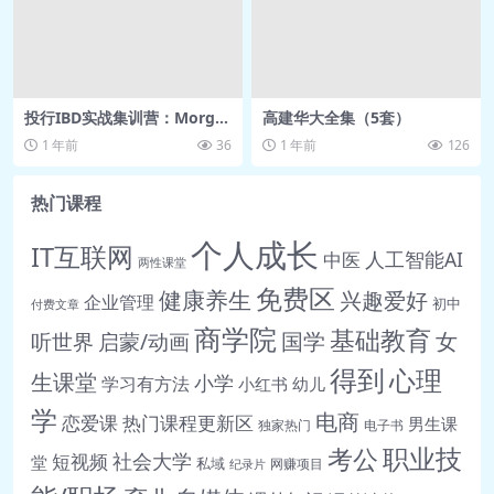
🎵 18.精准识别水瓶座.mp3
🎵 19.精准识别双鱼座.mp3
🎵 20.全攻略与大结局.mp3
投行IBD实战集训营：Morga
高建华大全集（5套）
n Stanley、CICC大佬带你做
1 年前
36
1 年前
126
名企实战项目
热门课程
个人成长
IT互联网
人工智能AI
中医
两性课堂
免费区
健康养生
兴趣爱好
企业管理
初中
付费文章
商学院
基础教育
女
听世界
启蒙/动画
国学
得到
心理
生课堂
小学
学习有方法
小红书
幼儿
学
电商
恋爱课
热门课程更新区
男生课
独家热门
电子书
职业技
考公
社会大学
短视频
堂
私域
网赚项目
纪录片