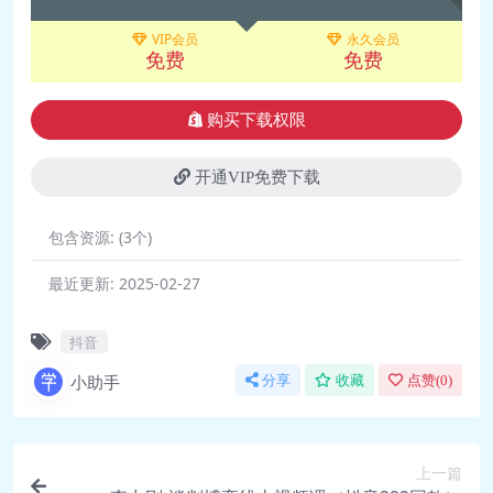
🎥 11.星座四项（上）：春夏秋冬，五
VIP会员
永久会员
免费
免费
分钟记住十二星座_(new).mp4
🎥 12.星座四项（下）：星座四项，分
析你的性格_(new).mp4
购买下载权限
🎥 13.七大行星对应十二星座，找准你
开通VIP免费下载
的能量场_(new).mp4
🎥 14.实战练习：星座实用技法，分析
包含资源:
(3个)
性格_(new).mp4
🎥 15.血型+星座，更精准的分析你的
最近更新:
2025-02-27
性格_(new).mp4
抖音
李力刚-超速识人（经典版）音频
小助手
分享
收藏
点赞(
0
)
🖼️ 00课程大纲.jpg
🎵 01.发刊词.mp3
🎵 02.性格识别的由来.mp3
上一篇