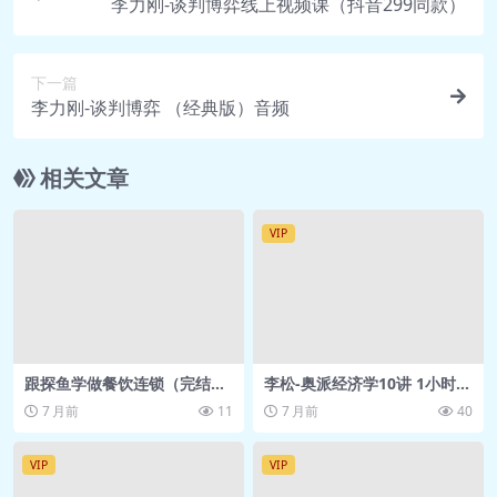
李力刚-谈判博弈线上视频课（抖音299同款）
🎵 03.精准识别0型血.mp3
🎵 04.精准识别A型血.mp3
🎵 05.精准识别B型血.mp3
下一篇
🎵 06.精准识别AB型.mp3
李力刚-谈判博弈 （经典版）音频
🎵 07.精准识别太阳上升和月亮星
座.mp3
相关文章
🎵 08.精准识别白羊座.mp3
🎵 09.精准识别金牛座.mp3
VIP
🎵 10.精准识别双子座.mp3
🎵 11.精准识别巨蟹座.mp3
🎵 12.精准识别狮子座.mp3
🎵 13.精准识别处女座.mp3
🎵 14.精准识别天秤座.mp3
跟探鱼学做餐饮连锁（完结）
李松-奥派经济学10讲 1小时，
网盘资源 免费分享
搞懂奥地利经济学派 得到 网
🎵 15.精准识别天蝎座.mp3
7 月前
11
7 月前
40
盘资源
🎵 16.精准识别射手座.mp3
VIP
VIP
🎵 17.精准识别摩羯座.mp3