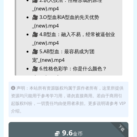
_(new).mp4
🎥 3.O型血和A型血的先天优势
_(new).mp4
🎥 4.B型血：融入不易，经常被逼创业
_(new).mp4
🎥 5.AB型血：最容易成为’团
宠’_(new).mp4
🎥 6.性格色彩学：你是什么颜色？
_(new).mp4
🎥 7.四象限性格分析法：你的’性格年
声明：本站所有资源版权均属于原作者所有，这里所提供
龄’_(new).mp4
资源均只能用于参考学习用，请勿直接商用。若由于商用引
🎥 8.四种血型的身心特点和能量场比
起版权纠纷，一切责任均由使用者承担。更多说明请参考 VIP
介绍。
较_(new).mp4
🎥 9.搭建框架，教你识人_(new).mp4
下载
🎥 10.外貌、衣着、血型遗传推断血
9.6
金币
型、性格的方法_(new).mp4